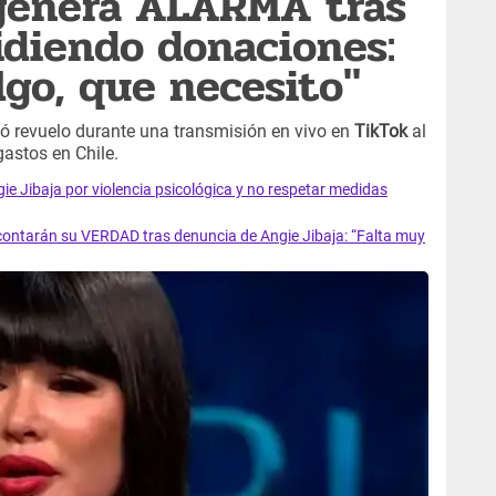
 genera ALARMA tras
idiendo donaciones:
go, que necesito"
 revuelo durante una transmisión en vivo en
TikTok
al
gastos en Chile.
 Jibaja por violencia psicológica y no respetar medidas
contarán su VERDAD tras denuncia de Angie Jibaja: “Falta muy