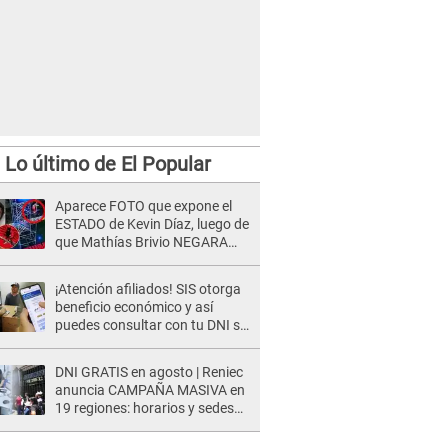
Lo último de El Popular
Aparece FOTO que expone el
ESTADO de Kevin Díaz, luego de
que Mathías Brivio NEGARA
que fue un accidente: Lleva
collarín
¡Atención afiliados! SIS otorga
beneficio económico y así
puedes consultar con tu DNI si
te corresponde
DNI GRATIS en agosto | Reniec
anuncia CAMPAÑA MASIVA en
19 regiones: horarios y sedes
oficiales