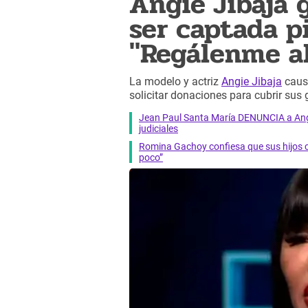
Angie Jibaja
ser captada p
"Regálenme al
La modelo y actriz
Angie Jibaja
causó
solicitar donaciones para cubrir sus 
Jean Paul Santa María DENUNCIA a Angie
judiciales
Romina Gachoy confiesa que sus hijos 
poco”