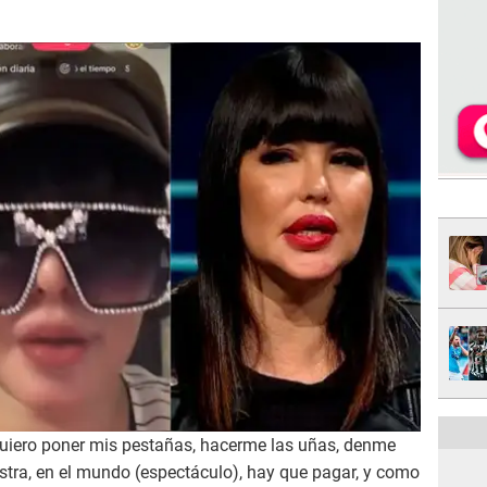
uiero poner mis pestañas, hacerme las uñas, denme
stra, en el mundo (espectáculo), hay que pagar, y como