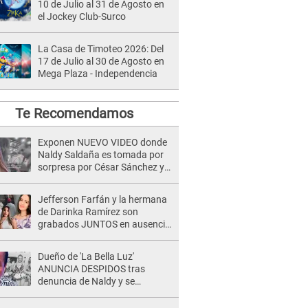
10 de Julio al 31 de Agosto en
el Jockey Club-Surco
La Casa de Timoteo 2026: Del
17 de Julio al 30 de Agosto en
Mega Plaza - Independencia
Te Recomendamos
Exponen NUEVO VIDEO donde
Naldy Saldaña es tomada por
sorpresa por César Sánchez y
ella evidencia su REACCIÓN: Le
agarró la mano
Jefferson Farfán y la hermana
de Darinka Ramírez son
grabados JUNTOS en ausencia
de Xiomy Kanashiro: "Siempre
va acompañada..."
Dueño de 'La Bella Luz'
ANUNCIA DESPIDOS tras
denuncia de Naldy y se
pronuncia sobre cantantes:
"Mis chicas están siendo