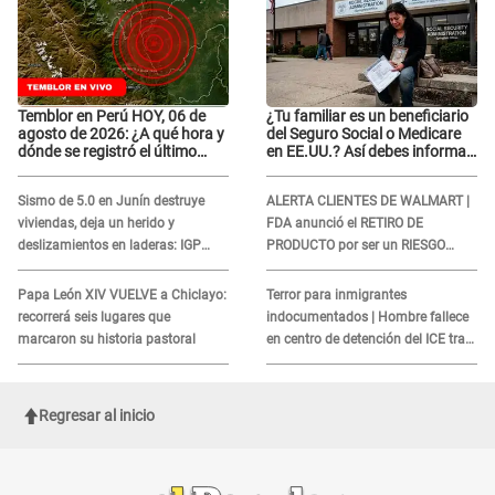
Temblor en Perú HOY, 06 de
¿Tu familiar es un beneficiario
agosto de 2026: ¿A qué hora y
del Seguro Social o Medicare
dónde se registró el último
en EE.UU.? Así debes informar
sismo, según IGP?
sobre su muerte para EVITAR
COBROS
Sismo de 5.0 en Junín destruye
ALERTA CLIENTES DE WALMART |
viviendas, deja un herido y
FDA anunció el RETIRO DE
deslizamientos en laderas: IGP
PRODUCTO por ser un RIESGO
alerta sobre posibles réplicas
MORTAL para consumidores: ¿Cuál
es?
Papa León XIV VUELVE a Chiclayo:
Terror para inmigrantes
recorrerá seis lugares que
indocumentados | Hombre fallece
marcaron su historia pastoral
en centro de detención del ICE tras
sufrir una "emergencia médica"
Regresar al inicio