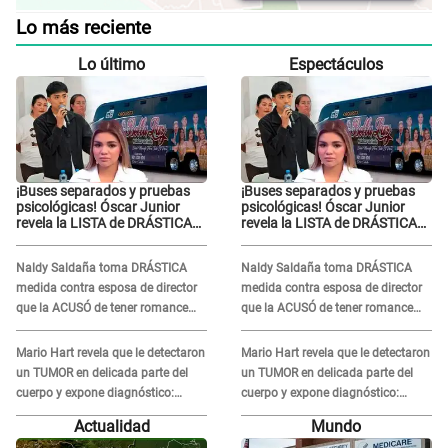
Lo más reciente
Lo último
Espectáculos
¡Buses separados y pruebas
¡Buses separados y pruebas
psicológicas! Óscar Junior
psicológicas! Óscar Junior
revela la LISTA de DRÁSTICAS
revela la LISTA de DRÁSTICAS
medidas para prevenir acoso
medidas para prevenir acoso
en 'La Bella Luz' tras caso
en 'La Bella Luz' tras caso
Naldy Saldaña toma DRÁSTICA
Naldy Saldaña toma DRÁSTICA
Naldy Saldaña
Naldy Saldaña
medida contra esposa de director
medida contra esposa de director
que la ACUSÓ de tener romance
que la ACUSÓ de tener romance
con él: "Muy triste..."
con él: "Muy triste..."
Mario Hart revela que le detectaron
Mario Hart revela que le detectaron
un TUMOR en delicada parte del
un TUMOR en delicada parte del
cuerpo y expone diagnóstico:
cuerpo y expone diagnóstico:
"Dolores muy fuertes..."
"Dolores muy fuertes..."
Actualidad
Mundo