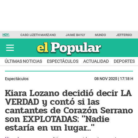
HOY:
CASO LIZETH MARZANO
JAIME BAYLY
MUNDO
JEFFERSON F
ÚLTIMAS NOTICIAS
ESPECTÁCULOS
ACTUALIDAD
DEPORTES
Espectáculos
08 NOV 2025 | 17:18 H
Kiara Lozano decidió decir LA
VERDAD y contó si las
cantantes de Corazón Serrano
son EXPLOTADAS: "Nadie
estaría en un lugar..."