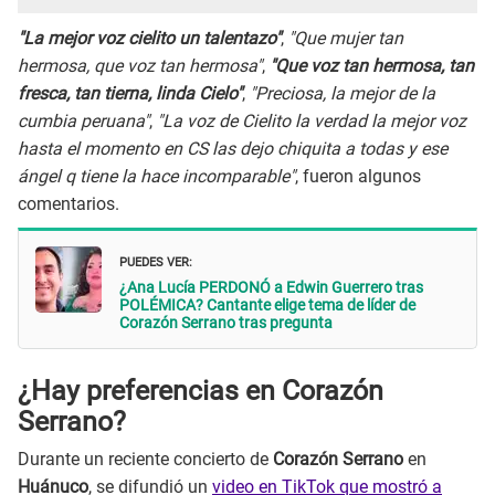
"La mejor voz cielito un talentazo"
,
"Que mujer tan
hermosa, que voz tan hermosa"
,
"Que voz tan hermosa, tan
fresca, tan tierna, linda Cielo"
,
"Preciosa, la mejor de la
cumbia peruana"
,
"La voz de Cielito la verdad la mejor voz
hasta el momento en CS las dejo chiquita a todas y ese
ángel q tiene la hace incomparable"
, fueron algunos
comentarios.
PUEDES VER:
¿Ana Lucía PERDONÓ a Edwin Guerrero tras
POLÉMICA? Cantante elige tema de líder de
Corazón Serrano tras pregunta
¿Hay preferencias en Corazón
Serrano?
Durante un reciente concierto de
Corazón Serrano
en
Huánuco
, se difundió un
video en TikTok que mostró a