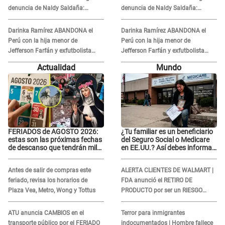
denuncia de Naldy Saldaña:
denuncia de Naldy Saldaña:
¿Dónde está César Sánchez?
¿Dónde está César Sánchez?
Darinka Ramírez ABANDONA el
Darinka Ramírez ABANDONA el
Perú con la hija menor de
Perú con la hija menor de
Jefferson Farfán y exfutbolista
Jefferson Farfán y exfutbolista
REACCIONA: "A ti que..."
REACCIONA: "A ti que..."
Actualidad
Mundo
FERIADOS de AGOSTO 2026:
¿Tu familiar es un beneficiario
estas son las próximas fechas
del Seguro Social o Medicare
de descanso que tendrán miles
en EE.UU.? Así debes informar
de peruanos
sobre su muerte para EVITAR
COBROS
Antes de salir de compras este
ALERTA CLIENTES DE WALMART |
feriado, revisa los horarios de
FDA anunció el RETIRO DE
Plaza Vea, Metro, Wong y Tottus
PRODUCTO por ser un RIESGO
MORTAL para consumidores: ¿Cuál
es?
ATU anuncia CAMBIOS en el
Terror para inmigrantes
transporte público por el FERIADO
indocumentados | Hombre fallece