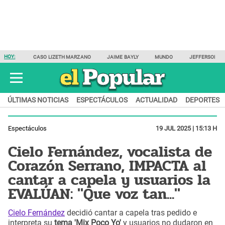
HOY:
CASO LIZETH MARZANO
JAIME BAYLY
MUNDO
JEFFERSON F
ÚLTIMAS NOTICIAS
ESPECTÁCULOS
ACTUALIDAD
DEPORTES
Espectáculos
19 JUL 2025 | 15:13 H
Cielo Fernández, vocalista de
Corazón Serrano, IMPACTA al
cantar a capela y usuarios la
EVALÚAN: "Que voz tan..."
Cielo Fernández
decidió cantar a capela tras pedido e
interpreta su
tema 'Mix Poco Yo'
y usuarios no dudaron en