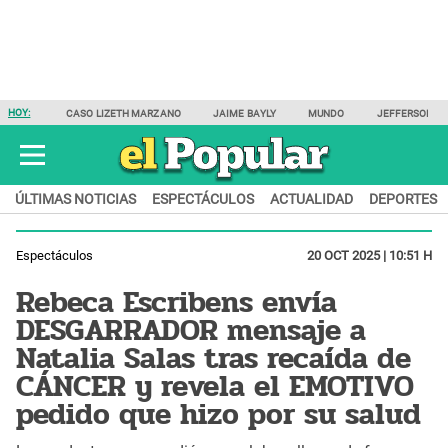
HOY:
CASO LIZETH MARZANO
JAIME BAYLY
MUNDO
JEFFERSON F
ÚLTIMAS NOTICIAS
ESPECTÁCULOS
ACTUALIDAD
DEPORTES
Espectáculos
20 OCT 2025 | 10:51 H
Rebeca Escribens envía
DESGARRADOR mensaje a
Natalia Salas tras recaída de
CÁNCER y revela el EMOTIVO
pedido que hizo por su salud