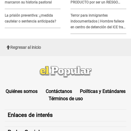
marcaron su historia pastoral
PRODUCTO por ser un RIESGO
MORTAL para consumidores: ¿Cuál
es?
La prisión preventiva: ¿medida
Terror para inmigrantes
cautelar o sentencia anticipada?
indocumentados | Hombre fallece
en centro de detención del ICE tras
sufrir una "emergencia médica"
Regresar al inicio
Quiénes somos
Contáctanos
Políticas y Estándares
Términos de uso
Enlaces de interés