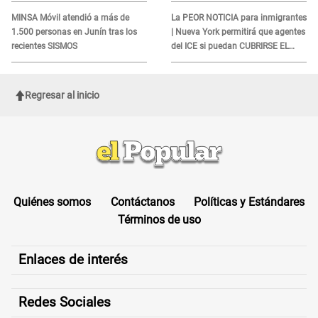
FORESTAL que sigue avanzando
quienes no presenten ESTE
DOCUMENTO
MINSA Móvil atendió a más de
La PEOR NOTICIA para inmigrantes
1.500 personas en Junín tras los
| Nueva York permitirá que agentes
recientes SISMOS
del ICE si puedan CUBRIRSE EL
ROSTRO
Regresar al inicio
Quiénes somos
Contáctanos
Políticas y Estándares
Términos de uso
Enlaces de interés
Redes Sociales