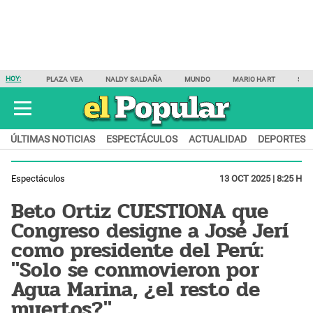
HOY:
PLAZA VEA
NALDY SALDAÑA
MUNDO
MARIO HART
SAM
ÚLTIMAS NOTICIAS
ESPECTÁCULOS
ACTUALIDAD
DEPORTES
Espectáculos
13 OCT 2025 | 8:25 H
Beto Ortiz CUESTIONA que
Congreso designe a José Jerí
como presidente del Perú:
"Solo se conmovieron por
Agua Marina, ¿el resto de
muertos?"