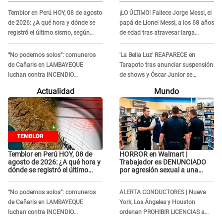
Temblor en Perú HOY, 08 de agosto
¡LO ÚLTIMO! Fallece Jorge Messi, el
de 2026: ¿A qué hora y dónde se
papá de Lionel Messi, a los 68 años
registró el último sismo, según
de edad tras atravesar larga
IGP?
enfermedad
“No podemos solos”: comuneros
'La Bella Luz' REAPARECE en
de Cañaris en LAMBAYEQUE
Tarapoto tras anunciar suspensión
luchan contra INCENDIO
de shows y Óscar Junior se
FORESTAL que sigue avanzando
JUSTIFICA: "Por un error no vamos
Actualidad
Mundo
a pagar todos"
Temblor en Perú HOY, 08 de
HORROR en Walmart |
agosto de 2026: ¿A qué hora y
Trabajador es DENUNCIADO
dónde se registró el último
por agresión sexual a una
sismo, según IGP?
cliente y su respuesta
INDIGNÓ A TODOS
“No podemos solos”: comuneros
ALERTA CONDUCTORES | Nueva
de Cañaris en LAMBAYEQUE
York, Los Ángeles y Houston
luchan contra INCENDIO
ordenan PROHIBIR LICENCIAS a