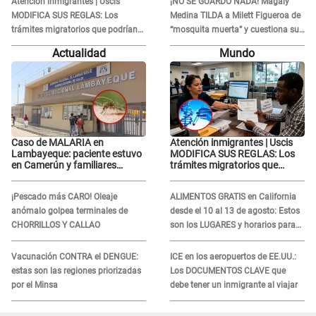
Atención inmigrantes | Uscis
¡NO SE GUARDÓ NADA! Magaly
MODIFICA SUS REGLAS: Los
Medina TILDA a Milett Figueroa de
trámites migratorios que podrían
“mosquita muerta” y cuestiona su
necesitar tu prueba de ADN
RECONCILIACIÓN con Marcelo
Actualidad
Mundo
Tinelli en TV argentina
Caso de MALARIA en
Atención inmigrantes | Uscis
Lambayeque: paciente estuvo
MODIFICA SUS REGLAS: Los
en Camerún y familiares
trámites migratorios que
denuncian demora en
podrían necesitar tu prueba de
tratamiento
ADN
¡Pescado más CARO! Oleaje
ALIMENTOS GRATIS en California
anómalo golpea terminales de
desde el 10 al 13 de agosto: Estos
CHORRILLOS Y CALLAO
son los LUGARES y horarios para
recibir la ayuda
Vacunación CONTRA el DENGUE:
ICE en los aeropuertos de EE.UU.:
estas son las regiones priorizadas
Los DOCUMENTOS CLAVE que
por el Minsa
debe tener un inmigrante al viajar