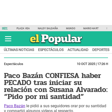
HOY:
PLAZA VEA
NALDY SALDAÑA
MUNDO
MARIO HART
SAM
ÚLTIMAS NOTICIAS
ESPECTÁCULOS
ACTUALIDAD
DEPORTES
Espectáculos
10 OCT 2025 | 17:26 H
Paco Bazán CONFIESA haber
PECADO tras iniciar su
relación con Susana Alvarado:
“Pido por mi santidad”
Paco Bazán
le pidió a sus seguidores orar por su santidad
y compartió algunos videos al respecto.