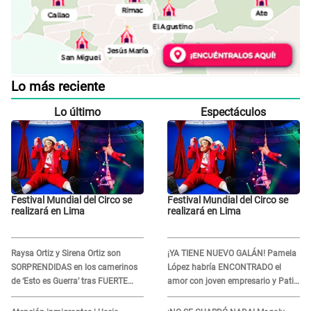
Lo más reciente
Lo último
Espectáculos
Festival Mundial del Circo se
Festival Mundial del Circo se
realizará en Lima
realizará en Lima
Raysa Ortiz y Sirena Ortiz son
¡YA TIENE NUEVO GALÁN! Pamela
SORPRENDIDAS en los camerinos
López habría ENCONTRADO el
de ‘Esto es Guerra’ tras FUERTE
amor con joven empresario y Pati
ENFRENTAMIENTO con Gabriel
Lorena la ECHA en VIVO
Moisés: “Gracias”