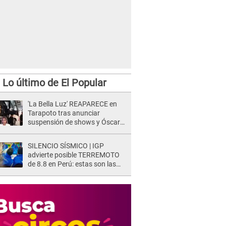
Lo último de El Popular
'La Bella Luz' REAPARECE en
Tarapoto tras anunciar
suspensión de shows y Óscar
Junior se JUSTIFICA: "Por un
error no vamos a pagar todos"
SILENCIO SÍSMICO | IGP
advierte posible TERREMOTO
de 8.8 en Perú: estas son las
zonas más expuestas