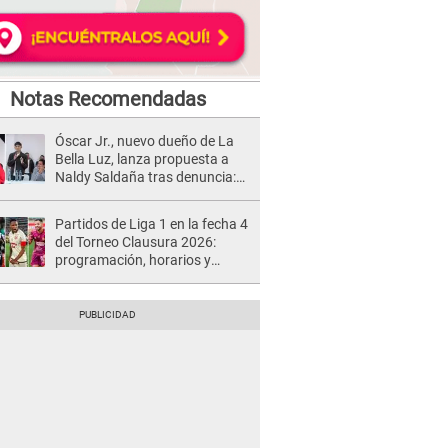
Notas Recomendadas
Óscar Jr., nuevo dueño de La
Bella Luz, lanza propuesta a
Naldy Saldaña tras denuncia:
“Va a haber otro tipo de ley”
Partidos de Liga 1 en la fecha 4
del Torneo Clausura 2026:
programación, horarios y
dónde ver