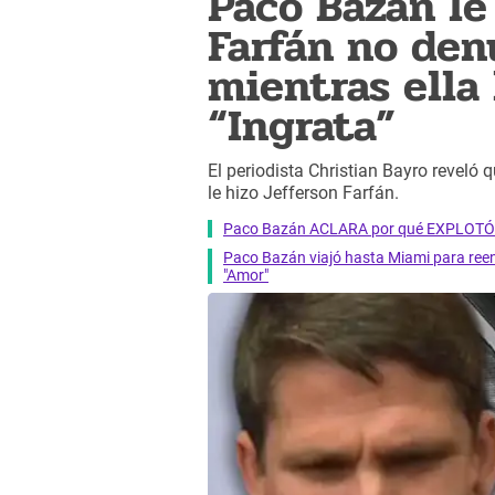
Paco Bazán le
Farfán no den
mientras ella 
“Ingrata”
El periodista Christian Bayro reveló 
le hizo Jefferson Farfán.
Paco Bazán ACLARA por qué EXPLOTÓ c
Paco Bazán viajó hasta Miami para reen
"Amor"