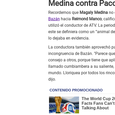
Medina contra Pac
Recordemos que
Magaly Medina
no 
Bazán
hacia
Reimond Manco
, calif
utilizó el conductor de ATV. La peri
este se definiera como un “animal d
lo dejaba en evidencia.
La conductora también aprovechó par
incongruencia de Bazán. "Parece que n
consejo a otros, porque tiene que apl
llamado cumbiambera a su saliente, v
mundo. Lloriquea por todos los rinco
dijo.