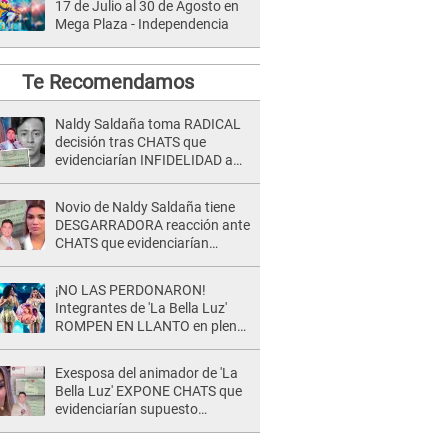
17 de Julio al 30 de Agosto en
Mega Plaza - Independencia
Te Recomendamos
Naldy Saldaña toma RADICAL
decisión tras CHATS que
evidenciarían INFIDELIDAD a
su novio con animador de 'La
Bella Luz': "Un día..."
Novio de Naldy Saldaña tiene
DESGARRADORA reacción ante
CHATS que evidenciarían
INFIDELIDAD con animador de
'La Bella Luz': "Se puso..."
¡NO LAS PERDONARON!
Integrantes de 'La Bella Luz'
ROMPEN EN LLANTO en pleno
concierto y reciben FUERTES
CRÍTICAS: “La víctima ...”
Exesposa del animador de 'La
Bella Luz' EXPONE CHATS que
evidenciarían supuesto
romance clandestino con Naldy
Saldaña, pese a tener pareja