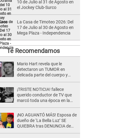
10 de Julio al 31 de Agosto en
el Jockey Club-Surco
La Casa de Timoteo 2026: Del
17 de Julio al 30 de Agosto en
Mega Plaza - Independencia
Te Recomendamos
Mario Hart revela que le
detectaron un TUMOR en
delicada parte del cuerpo y
expone diagnóstico: "Dolores
muy fuertes..."
¡TRISTE NOTICIA! fallece
querido conductor de TV que
marcó toda una época en la
pantalla chica, así fue su
repentino adiós
¡NO AGUANTÓ MÁS! Esposa de
dueño de ‘La Bella Luz’ SE
QUIEBRA tras DENUNCIA de
Héctor Boza y ARREMETE
contra Claudia Salazar