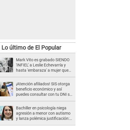
Lo último de El Popular
Mark Vito es grabado SIENDO
'INFIEL' a Leslie Echevarría y
hasta 'embaraza' a mujer que
sería su AMANTE: "¡Eres un
desgraciado! "
¡Atención afiliados! SIS otorga
beneficio económico y así
puedes consultar con tu DNI si
te corresponde
Bachiller en psicología niega
agresión a menor con autismo
y lanza polémica justificación:
"Defenderme ante..."