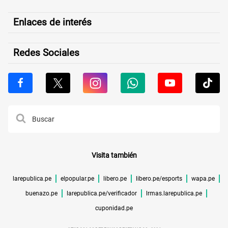
Enlaces de interés
Redes Sociales
Visita también
larepublica.pe
elpopular.pe
libero.pe
libero.pe/esports
wapa.pe
buenazo.pe
larepublica.pe/verificador
lrmas.larepublica.pe
cuponidad.pe