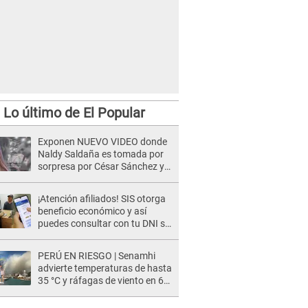
Lo último de El Popular
Exponen NUEVO VIDEO donde
Naldy Saldaña es tomada por
sorpresa por César Sánchez y
ella evidencia su REACCIÓN: Le
agarró la mano
¡Atención afiliados! SIS otorga
beneficio económico y así
puedes consultar con tu DNI si
te corresponde
PERÚ EN RIESGO | Senamhi
advierte temperaturas de hasta
35 °C y ráfagas de viento en 6
regiones del país