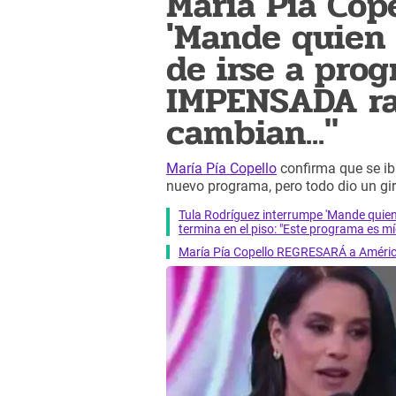
María Pía Cop
'Mande quien
de irse a pro
IMPENSADA raz
cambian..."
María Pía Copello
confirma que se ib
nuevo programa, pero todo dio un giro
Tula Rodríguez interrumpe 'Mande qui
termina en el piso: "Este programa es mí
María Pía Copello REGRESARÁ a América