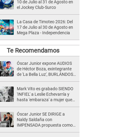
10 de Julio al 31 de Agosto en
el Jockey Club-Surco
La Casa de Timoteo 2026: Del
17 de Julio al 30 de Agosto en
Mega Plaza - Independencia
Te Recomendamos
Óscar Junior expone AUDIOS
de Héctor Boza, exintegrante
de 'La Bella Luz', BURLÁNDOSE
de Anely Dávila tras acusarlo
de maltrato: "Grábame..."
Mark Vito es grabado SIENDO
'INFIEL' a Leslie Echevarría y
hasta 'embaraza' a mujer que
sería su AMANTE: "¡Eres un
desgraciado! "
Óscar Junior SE DIRIGE a
Naldy Saldaña con
IMPENSADA propuesta como
nuevo líder de 'La Bella Luz' tras
denuncia: "Otro tipo de ley..."