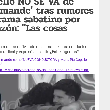
ello NO SE VA de
 mande' tras rumores
grama sabatino por
ón: "Las cosas
a a retirar de 'Mande quien mande' para conducir un
 radical y expresó su sentir. ¿Entre lágrimas?
en mande' como 'NUEVA CONDUCTORA' y María Pía Copello
o"
 TV con nuevo horario, revela John Cano: "La nueva reina"