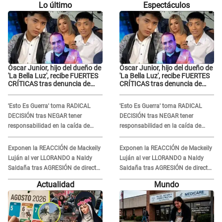
Lo último
Espectáculos
Óscar Junior, hijo del dueño de
Óscar Junior, hijo del dueño de
'La Bella Luz', recibe FUERTES
'La Bella Luz', recibe FUERTES
CRÍTICAS tras denuncia de
CRÍTICAS tras denuncia de
Naldy Saldaña contra su tío:
Naldy Saldaña contra su tío:
"Cómplice"
"Cómplice"
'Esto Es Guerra' toma RADICAL
'Esto Es Guerra' toma RADICAL
DECISIÓN tras NEGAR tener
DECISIÓN tras NEGAR tener
responsabilidad en la caída de
responsabilidad en la caída de
Kevin Díaz desde 8 metros de
Kevin Díaz desde 8 metros de
altura
altura
Exponen la REACCIÓN de Mackeily
Exponen la REACCIÓN de Mackeily
Luján al ver LLORANDO a Naldy
Luján al ver LLORANDO a Naldy
Saldaña tras AGRESIÓN de director
Saldaña tras AGRESIÓN de director
de 'La Bella Luz': Esto hizo
de 'La Bella Luz': Esto hizo
Actualidad
Mundo