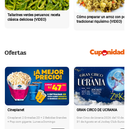
Tallarines verdes peruanos: receta
Cómo preparar un arroz con poll
clásica deliciosa (VIDEO)
tradicional riquísimo (VIDEO)
Ofertas
Cineplanet
GRAN CIRCO DE UCRANIA
Cineplanet: 2 Entradas 2D + 2 Bebidas Grandes
Gran Circo de Ucrania 2026: del 10 de Juli
+ Pop corn gigante. Lunes a Domingo
31 de Agosto en el Jockey Club-Surco