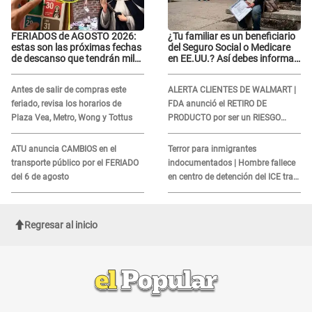
FERIADOS de AGOSTO 2026:
¿Tu familiar es un beneficiario
estas son las próximas fechas
del Seguro Social o Medicare
de descanso que tendrán miles
en EE.UU.? Así debes informar
de peruanos
sobre su muerte para EVITAR
COBROS
Antes de salir de compras este
ALERTA CLIENTES DE WALMART |
feriado, revisa los horarios de
FDA anunció el RETIRO DE
Plaza Vea, Metro, Wong y Tottus
PRODUCTO por ser un RIESGO
MORTAL para consumidores: ¿Cuál
es?
ATU anuncia CAMBIOS en el
Terror para inmigrantes
transporte público por el FERIADO
indocumentados | Hombre fallece
del 6 de agosto
en centro de detención del ICE tras
sufrir una "emergencia médica"
Regresar al inicio