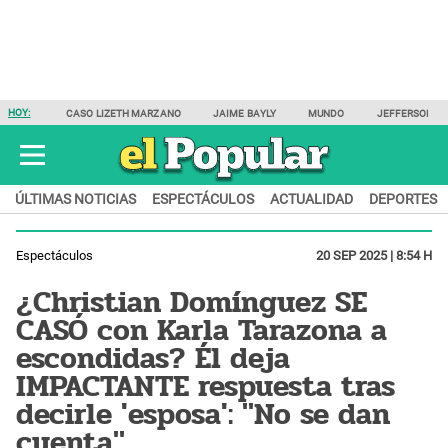
HOY:
CASO LIZETH MARZANO
JAIME BAYLY
MUNDO
JEFFERSON F
ÚLTIMAS NOTICIAS
ESPECTÁCULOS
ACTUALIDAD
DEPORTES
Espectáculos
20 SEP 2025 | 8:54 H
¿Christian Domínguez SE
CASÓ con Karla Tarazona a
escondidas? Él deja
IMPACTANTE respuesta tras
decirle 'esposa': "No se dan
cuenta"