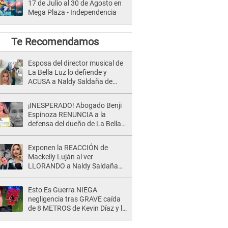
17 de Julio al 30 de Agosto en
Mega Plaza - Independencia
Te Recomendamos
Esposa del director musical de
La Bella Luz lo defiende y
ACUSA a Naldy Saldaña de
tener una relación con él y
otros integrantes
¡INESPERADO! Abogado Benji
Espinoza RENUNCIA a la
defensa del dueño de La Bella
Luz tras difusión de POLÉMICO
audio: "Nada que defender"
Exponen la REACCIÓN de
Mackeily Luján al ver
LLORANDO a Naldy Saldaña
tras AGRESIÓN de director de
'La Bella Luz': Esto hizo
Esto Es Guerra NIEGA
negligencia tras GRAVE caída
de 8 METROS de Kevin Díaz y lo
SEÑALAN: "No adoptó la
postura correcta"