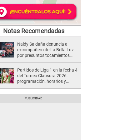
Notas Recomendadas
Naldy Saldaña denuncia a
excompañero de La Bella Luz
por presuntos tocamientos
indebidos e intento de besarla
Partidos de Liga 1 en la fecha 4
del Torneo Clausura 2026:
programación, horarios y
dónde ver