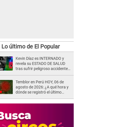
Lo último de El Popular
Kevin Díaz es INTERNADO y
revela su ESTADO DE SALUD
tras sufrir peligroso accidente
en 'EEG' y caer desde altura de
ocho metros
Temblor en Perú HOY, 06 de
agosto de 2026: ¿A qué hora y
dónde se registró el último
sismo, según IGP?