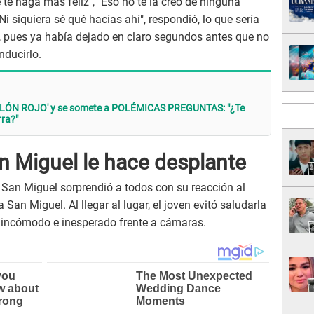
te haga más feliz", "Eso no te la creo de ninguna
Ni siquiera sé qué hacías ahí", respondió, lo que sería
a, pues ya había dejado en claro segundos antes que no
nducirlo.
SILLÓN ROJO' y se somete a POLÉMICAS PREGUNTAS: "¿Te
rra?"
n Miguel le hace desplante
es San Miguel sorprendió a todos con su reacción al
an Miguel. Al llegar al lugar, el joven evitó saludarla
incómodo e inesperado frente a cámaras.