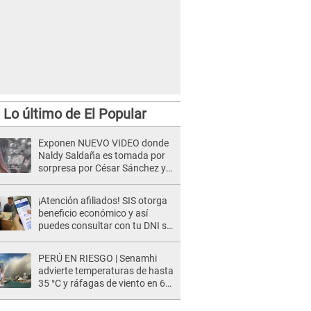
Lo último de El Popular
Exponen NUEVO VIDEO donde
Naldy Saldaña es tomada por
sorpresa por César Sánchez y
ella evidencia su REACCIÓN: Le
agarró la mano
¡Atención afiliados! SIS otorga
beneficio económico y así
puedes consultar con tu DNI si
te corresponde
PERÚ EN RIESGO | Senamhi
advierte temperaturas de hasta
35 °C y ráfagas de viento en 6
regiones del país