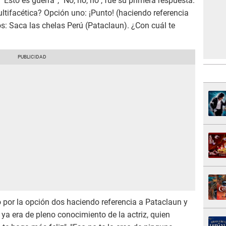
'Esto es guerra'", "No, no, no", fue su primera respuesta.
tifacética? Opción uno: ¡Punto! (haciendo referencia
os: Saca las chelas Perú (Pataclaun). ¿Con cuál te
 por la opción dos haciendo referencia a Pataclaun y
e ya era de pleno conocimiento de la actriz, quien