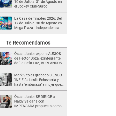
10 de Julio al 31 de Agosto en
el Jockey Club-Surco
La Casa de Timoteo 2026: Del
17 de Julio al 30 de Agosto en
Mega Plaza - Independencia
Te Recomendamos
Óscar Junior expone AUDIOS
de Héctor Boza, exintegrante
de 'La Bella Luz', BURLÁNDOSE
de Anely Dávila tras acusarlo
de maltrato: "Grábame..."
Mark Vito es grabado SIENDO
'INFIEL' a Leslie Echevarría y
hasta 'embaraza' a mujer que
sería su AMANTE: "¡Eres un
desgraciado! "
Óscar Junior SE DIRIGE a
Naldy Saldaña con
IMPENSADA propuesta como
nuevo líder de 'La Bella Luz' tras
denuncia: "Otro tipo de ley..."