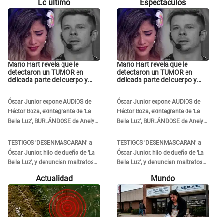
Lo último
Espectáculos
Mario Hart revela que le
Mario Hart revela que le
detectaron un TUMOR en
detectaron un TUMOR en
delicada parte del cuerpo y
delicada parte del cuerpo y
expone diagnóstico: "Dolores
expone diagnóstico: "Dolores
muy fuertes..."
muy fuertes..."
Óscar Junior expone AUDIOS de
Óscar Junior expone AUDIOS de
Héctor Boza, exintegrante de 'La
Héctor Boza, exintegrante de 'La
Bella Luz', BURLÁNDOSE de Anely
Bella Luz', BURLÁNDOSE de Anely
Dávila tras acusarlo de maltrato:
Dávila tras acusarlo de maltrato:
"Grábame..."
"Grábame..."
TESTIGOS 'DESENMASCARAN' a
TESTIGOS 'DESENMASCARAN' a
Óscar Junior, hijo de dueño de 'La
Óscar Junior, hijo de dueño de 'La
Bella Luz', y denuncian maltratos
Bella Luz', y denuncian maltratos
en la orquesta: "Los humilla..."
en la orquesta: "Los humilla..."
Actualidad
Mundo