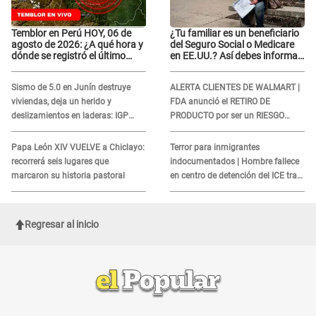
Temblor en Perú HOY, 06 de
¿Tu familiar es un beneficiario
agosto de 2026: ¿A qué hora y
del Seguro Social o Medicare
dónde se registró el último
en EE.UU.? Así debes informar
sismo, según IGP?
sobre su muerte para EVITAR
COBROS
Sismo de 5.0 en Junín destruye
ALERTA CLIENTES DE WALMART |
viviendas, deja un herido y
FDA anunció el RETIRO DE
deslizamientos en laderas: IGP
PRODUCTO por ser un RIESGO
alerta sobre posibles réplicas
MORTAL para consumidores: ¿Cuál
es?
Papa León XIV VUELVE a Chiclayo:
Terror para inmigrantes
recorrerá seis lugares que
indocumentados | Hombre fallece
marcaron su historia pastoral
en centro de detención del ICE tras
sufrir una "emergencia médica"
Regresar al inicio