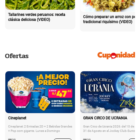
Tallarines verdes peruanos: receta
Cómo preparar un arroz con poll
clásica deliciosa (VIDEO)
tradicional riquísimo (VIDEO)
Ofertas
Cineplanet
GRAN CIRCO DE UCRANIA
Cineplanet: 2 Entradas 2D + 2 Bebidas Grandes
Gran Circo de Ucrania 2026: del 10 de Juli
+ Pop corn gigante. Lunes a Domingo
31 de Agosto en el Jockey Club-Surco
PRECIO
PRECIO