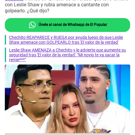
con Leslie Shaw y rubia amenace a cantante con
golpearlo. ¿Qué dijo?
Únete al canal de Whatsapp de El Popular
Chechito REAPARECE y RUEGA por ayuda luego de que Leslie
Shaw amenace con GOLPEARLO tras 'El valor de la verdad'
Leslie Shaw AMENAZA a Chechito y le advierte que aumente su
seguridad tras 'El valor de la verdad': "Mi novio te va sacar la
remie***"