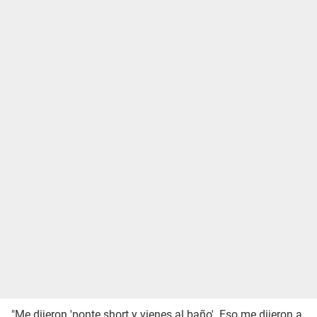
"Me dijeron 'ponte short y vienes al baño'. Eso me dijeron a