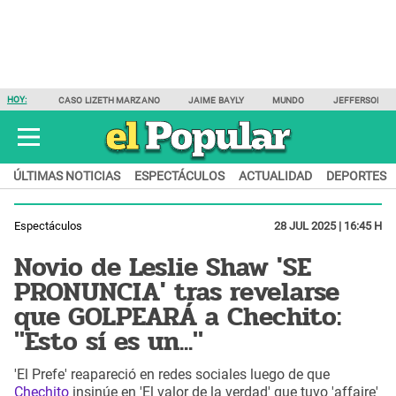
HOY:
CASO LIZETH MARZANO
JAIME BAYLY
MUNDO
JEFFERSON F
ÚLTIMAS NOTICIAS
ESPECTÁCULOS
ACTUALIDAD
DEPORTES
Espectáculos
28 JUL 2025 | 16:45 H
Novio de Leslie Shaw 'SE
PRONUNCIA' tras revelarse
que GOLPEARÁ a Chechito:
"Esto sí es un..."
'El Prefe' reapareció en redes sociales luego de que
Chechito
insinúe en 'El valor de la verdad' que tuvo 'affaire'