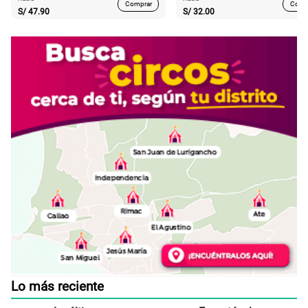
Comprar
Comp
S/
47.90
S/
32.00
Lo más reciente