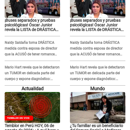
¡Buses separados y pruebas
¡Buses separados y pruebas
psicológicas! Óscar Junior
psicológicas! Óscar Junior
revela la LISTA de DRÁSTICAS
revela la LISTA de DRÁSTICAS
medidas para prevenir acoso
medidas para prevenir acoso
en 'La Bella Luz' tras caso
en 'La Bella Luz' tras caso
Naldy Saldaña toma DRÁSTICA
Naldy Saldaña toma DRÁSTICA
Naldy Saldaña
Naldy Saldaña
medida contra esposa de director
medida contra esposa de director
que la ACUSÓ de tener romance
que la ACUSÓ de tener romance
con él: "Muy triste..."
con él: "Muy triste..."
Mario Hart revela que le detectaron
Mario Hart revela que le detectaron
un TUMOR en delicada parte del
un TUMOR en delicada parte del
cuerpo y expone diagnóstico:
cuerpo y expone diagnóstico:
"Dolores muy fuertes..."
"Dolores muy fuertes..."
Actualidad
Mundo
Temblor en Perú HOY, 06 de
¿Tu familiar es un beneficiario