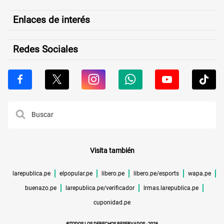
Enlaces de interés
Redes Sociales
Visita también
larepublica.pe
elpopular.pe
libero.pe
libero.pe/esports
wapa.pe
buenazo.pe
larepublica.pe/verificador
lrmas.larepublica.pe
cuponidad.pe
©TODOS LOS DERECHOS RESERVADOS -
2026