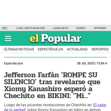
HOY:
CASO LIZETH MARZANO
JAIME BAYLY
MUNDO
JEFFERSON F
ÚLTIMAS NOTICIAS
ESPECTÁCULOS
ACTUALIDAD
DEPORTES
Espectáculos
28 JUL 2025 | 13:36 H
Jefferson Farfán 'ROMPE SU
SILENCIO' tras revelarse que
Xiomy Kanashiro esperó a
Chechito en BIKINI: "Mi..."
Luego de las picantes revelaciones de Chechito en '
El valor
de la verdad
' sobre Xiomy Kanashiro en bikini en Airbnb,