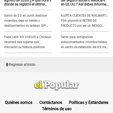
agosto de 2026: ¿A qué hora y
del Seguro Social o Medicare
dónde se registró el último
en EE.UU.? Así debes informar
sismo, según IGP?
sobre su muerte para EVITAR
COBROS
Sismo de 5.0 en Junín destruye
ALERTA CLIENTES DE WALMART |
viviendas, deja un herido y
FDA anunció el RETIRO DE
deslizamientos en laderas: IGP
PRODUCTO por ser un RIESGO
alerta sobre posibles réplicas
MORTAL para consumidores: ¿Cuál
es?
Papa León XIV VUELVE a Chiclayo:
Terror para inmigrantes
recorrerá seis lugares que
indocumentados | Hombre fallece
marcaron su historia pastoral
en centro de detención del ICE tras
sufrir una "emergencia médica"
Regresar al inicio
Quiénes somos
Contáctanos
Políticas y Estándares
Términos de uso