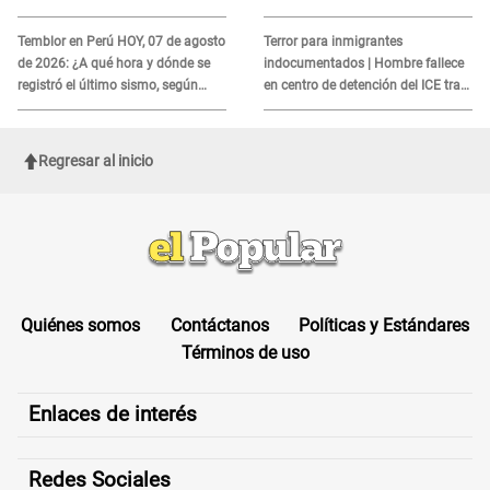
Panamericanos
MORTAL para consumidores: ¿Cuál
es?
Temblor en Perú HOY, 07 de agosto
Terror para inmigrantes
de 2026: ¿A qué hora y dónde se
indocumentados | Hombre fallece
registró el último sismo, según
en centro de detención del ICE tras
IGP?
sufrir una "emergencia médica"
Regresar al inicio
Quiénes somos
Contáctanos
Políticas y Estándares
Términos de uso
Enlaces de interés
Redes Sociales