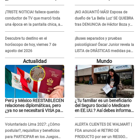
viajar?
pantalla chica, así fue su
repentino adiós
¡TRISTE NOTICIA! fallece querido
¡NO AGUANTÓ MÁS! Esposa de
conductor de TV que marcó toda
dueño de ‘La Bella Luz’ SE QUIEBRA
una época en la pantalla chica, así
tras DENUNCIA de Héctor Boza y
fue su repentino adiós
ARREMETE contra Claudia Salazar
Descubre tu destino en el
¡Buses separados y pruebas
horóscopo de hoy, viernes 7 de
psicológicas! Óscar Junior revela la
agosto del 2026
LISTA de DRÁSTICAS medidas para
prevenir acoso en 'La Bella Luz' tras
Actualidad
Mundo
caso Naldy Saldaña
Perú y México REESTABLECEN
¿Tu familiar es un beneficiario
relaciones diplomáticas, pero
del Seguro Social o Medicare
¿ya no se necesitará VISA para
en EE.UU.? Así debes informar
viajar?
sobre su muerte para EVITAR
COBROS
Voluntariado Lima 2027: ¿Cómo
ALERTA CLIENTES DE WALMART |
postular?, requisitos y beneficios
FDA anunció el RETIRO DE
para PARTICIPAR en los Juegos
PRODUCTO por ser un RIESGO