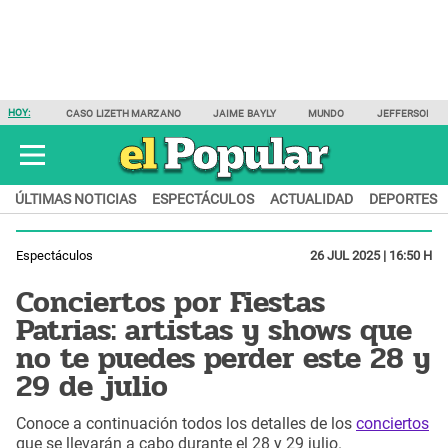
HOY:
CASO LIZETH MARZANO
JAIME BAYLY
MUNDO
JEFFERSON F
ÚLTIMAS NOTICIAS
ESPECTÁCULOS
ACTUALIDAD
DEPORTES
Espectáculos
26 JUL 2025 | 16:50 H
Conciertos por Fiestas
Patrias: artistas y shows que
no te puedes perder este 28 y
29 de julio
Conoce a continuación todos los detalles de los
conciertos
que se llevarán a cabo durante el 28 y 29 julio.