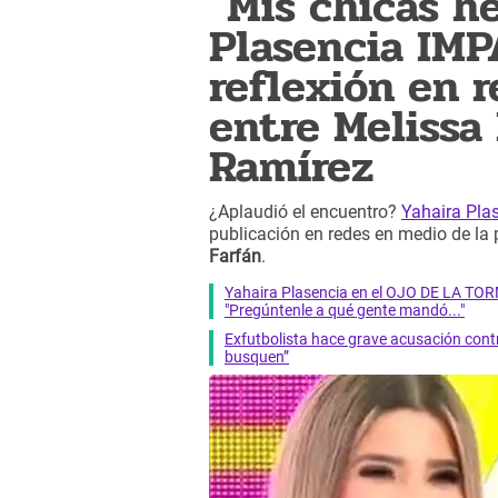
"Mis chicas he
Plasencia IMP
reflexión en 
entre Melissa
Ramírez
¿Aplaudió el encuentro?
Yahaira Pla
publicación en redes en medio de la 
Farfán
.
Yahaira Plasencia en el OJO DE LA TO
"Pregúntenle a qué gente mandó..."
Exfutbolista hace grave acusación contr
busquen”