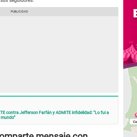
sus seguidores.
 contra Jefferson Farfán y ADMITE infidelidad: “Lo fui a
el mundo”
comparte mensaje con