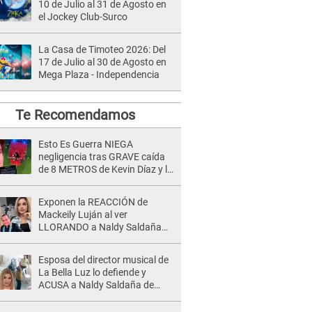
10 de Julio al 31 de Agosto en
el Jockey Club-Surco
La Casa de Timoteo 2026: Del
17 de Julio al 30 de Agosto en
Mega Plaza - Independencia
Te Recomendamos
Esto Es Guerra NIEGA
negligencia tras GRAVE caída
de 8 METROS de Kevin Díaz y lo
SEÑALAN: "No adoptó la
postura correcta"
Exponen la REACCIÓN de
Mackeily Luján al ver
LLORANDO a Naldy Saldaña
tras AGRESIÓN de director de
'La Bella Luz': Esto hizo
Esposa del director musical de
La Bella Luz lo defiende y
ACUSA a Naldy Saldaña de
tener una relación con él y
otros integrantes