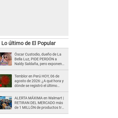
Lo último de El Popular
Óscar Custodio, dueño de La
Bella Luz, PIDE PERDÓN a
Naldy Saldaña, pero exponen
audio donde le reclama por
VIDEOS: "No hay necesidad de
Temblor en Perú HOY, 06 de
grabar"
agosto de 2026: ¿A qué hora y
dónde se registró el último
sismo, según IGP?
ALERTA MÁXIMA en Walmart |
RETIRAN DEL MERCADO más
de 1 MILLÓN de productos tras
causar HERIDAS GRAVES en
usuarios