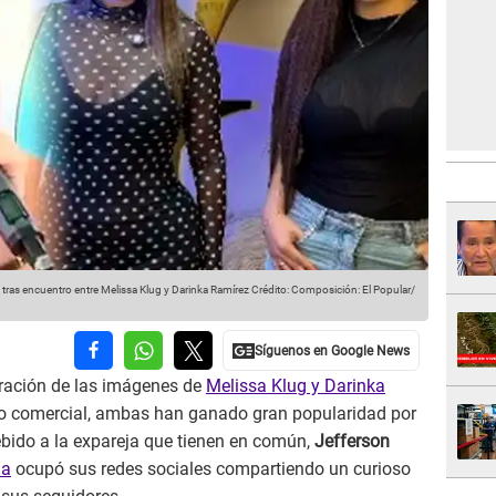
 tras encuentro entre Melissa Klug y Darinka Ramírez
Crédito: Composición: El Popular/
tración de las imágenes de
Melissa Klug y Darinka
ro comercial, ambas han ganado gran popularidad por
bido a la expareja que tienen en común,
Jefferson
ia
ocupó sus redes sociales compartiendo un curioso