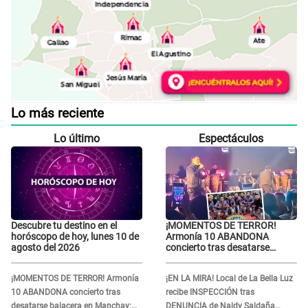
Lo más reciente
Lo último
Espectáculos
Descubre tu destino en el
¡MOMENTOS DE TERROR!
horóscopo de hoy, lunes 10 de
Armonía 10 ABANDONA
agosto del 2026
concierto tras desatarse
balacera en Manchay:
Exponen impactantes
¡MOMENTOS DE TERROR! Armonía
¡EN LA MIRA! Local de La Bella Luz
imágenes
10 ABANDONA concierto tras
recibe INSPECCIÓN tras
desatarse balacera en Manchay:
DENUNCIA de Naldy Saldaña