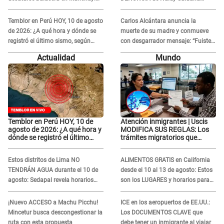
Exponen impactantes imágenes
contra el exdirector César Sánchez
Temblor en Perú HOY, 10 de agosto
Carlos Alcántara anuncia la
de 2026: ¿A qué hora y dónde se
muerte de su madre y conmueve
registró el último sismo, según
con desgarrador mensaje: “Fuiste
IGP?
una gran mujer”
Actualidad
Mundo
Temblor en Perú HOY, 10 de
Atención inmigrantes | Uscis
agosto de 2026: ¿A qué hora y
MODIFICA SUS REGLAS: Los
dónde se registró el último
trámites migratorios que
sismo, según IGP?
podrían necesitar tu prueba de
ADN
Estos distritos de Lima NO
ALIMENTOS GRATIS en California
TENDRÁN AGUA durante el 10 de
desde el 10 al 13 de agosto: Estos
agosto: Sedapal revela horarios
son los LUGARES y horarios para
oficiales
recibir la ayuda
¡Nuevo ACCESO a Machu Picchu!
ICE en los aeropuertos de EE.UU.:
Mincetur busca descongestionar la
Los DOCUMENTOS CLAVE que
ruta con esta propuesta
debe tener un inmigrante al viajar