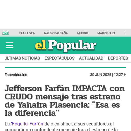
HOY:
PLAZA VEA
NALDY SALDAÑA
MUNDO
MARIO HART
SAM
ÚLTIMAS NOTICIAS
ESPECTÁCULOS
ACTUALIDAD
DEPORTES
Espectáculos
30 JUN 2025 | 12:27 H
Jefferson Farfán IMPACTA con
CRUDO mensaje tras estreno
de Yahaira Plasencia: "Esa es
la diferencia"
La
'Foquita' Farfán
dejó en shock a sus seguidores al
compartir un contundente mensaje tras el estreno de la