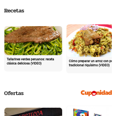
Recetas
Tallarines verdes peruanos: receta
Cómo preparar un arroz con poll
clásica deliciosa (VIDEO)
tradicional riquísimo (VIDEO)
Ofertas