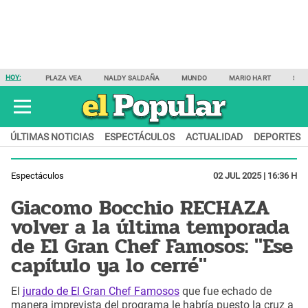
HOY:
PLAZA VEA
NALDY SALDAÑA
MUNDO
MARIO HART
SAM
ÚLTIMAS NOTICIAS
ESPECTÁCULOS
ACTUALIDAD
DEPORTES
Espectáculos
02 JUL 2025 | 16:36 H
Giacomo Bocchio RECHAZA
volver a la última temporada
de El Gran Chef Famosos: "Ese
capítulo ya lo cerré"
El
jurado de El Gran Chef Famosos
que fue echado de
manera imprevista del programa le habría puesto la cruz a