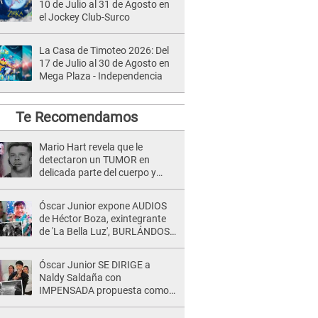
10 de Julio al 31 de Agosto en
el Jockey Club-Surco
La Casa de Timoteo 2026: Del
17 de Julio al 30 de Agosto en
Mega Plaza - Independencia
Te Recomendamos
Mario Hart revela que le
detectaron un TUMOR en
delicada parte del cuerpo y
expone diagnóstico: "Dolores
muy fuertes..."
Óscar Junior expone AUDIOS
de Héctor Boza, exintegrante
de 'La Bella Luz', BURLÁNDOSE
de Anely Dávila tras acusarlo
de maltrato: "Grábame..."
Óscar Junior SE DIRIGE a
Naldy Saldaña con
IMPENSADA propuesta como
nuevo líder de 'La Bella Luz' tras
denuncia: "Otro tipo de ley..."