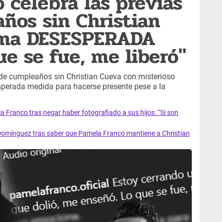
 celebra las previas
ños sin Christian
oma DESESPERADA
ue se fue, me liberó"
 de cumpleaños sin Christian Cueva con misterioso
perada medida para hacerse presente pese a la
a Franco tras negar haber fotografiado a sus hijos: “Si son
omínguez tras saber que Pamela Franco mantiene a Christian