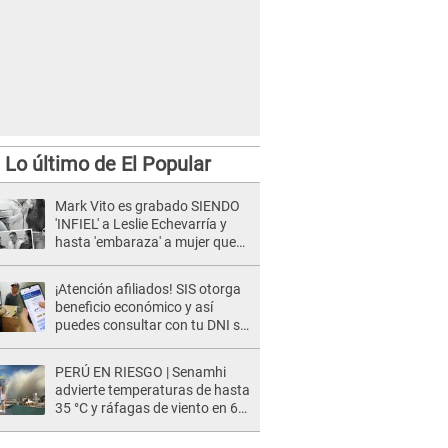
Lo último de El Popular
Mark Vito es grabado SIENDO
'INFIEL' a Leslie Echevarría y
hasta 'embaraza' a mujer que
sería su AMANTE: "¡Eres un
desgraciado! "
¡Atención afiliados! SIS otorga
beneficio económico y así
puedes consultar con tu DNI si
te corresponde
PERÚ EN RIESGO | Senamhi
advierte temperaturas de hasta
35 °C y ráfagas de viento en 6
regiones del país