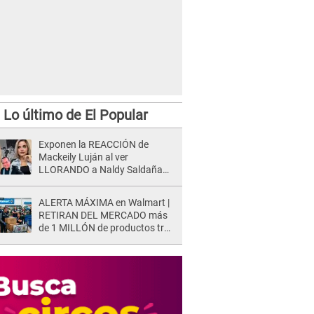
Lo último de El Popular
Exponen la REACCIÓN de
Mackeily Luján al ver
LLORANDO a Naldy Saldaña
tras AGRESIÓN de director de
'La Bella Luz': Esto hizo
ALERTA MÁXIMA en Walmart |
RETIRAN DEL MERCADO más
de 1 MILLÓN de productos tras
causar HERIDAS GRAVES en
usuarios