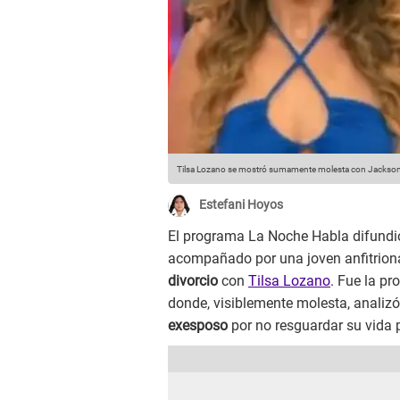
Tilsa Lozano se mostró sumamente molesta con Jackson
Estefani Hoyos
El programa La Noche Habla difundi
acompañado por una joven anfitrion
divorcio
con
Tilsa Lozano
. Fue la pr
donde, visiblemente molesta, analiz
exesposo
por no resguardar su vida 