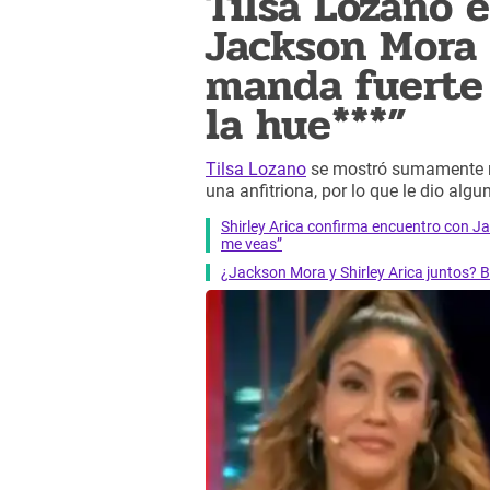
Tilsa Lozano
Jackson Mora 
manda fuerte 
la hue***”
Tilsa Lozano
se mostró sumamente m
una anfitriona, por lo que le dio alg
Shirley Arica confirma encuentro con J
me veas”
¿Jackson Mora y Shirley Arica juntos?