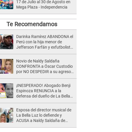
17 de Julio al 30 de Agosto en
Mega Plaza - Independencia
Te Recomendamos
Darinka Ramírez ABANDONA el
Perú con la hija menor de
Jefferson Farfán y exfutbolista
REACCIONA: "A ti que..."
Novio de Naldy Saldaña
CONFRONTA a Óscar Custodio
por NO DESPEDIR a su agresor
y él da INDIGNANTE respuesta:
"Nadie me dice qué hacer"
¡INESPERADO! Abogado Benji
Espinoza RENUNCIA a la
defensa del dueño de La Bella
Luz tras difusión de POLÉMICO
audio: "Nada que defender"
Esposa del director musical de
La Bella Luz lo defiende y
ACUSA a Naldy Saldaña de
tener una relación con él y
otros integrantes