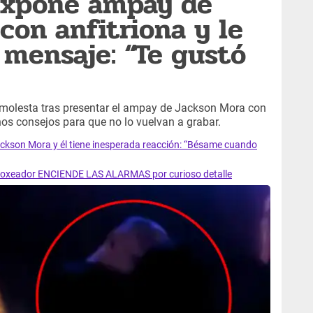
 expone ampay de
con anfitriona y le
mensaje: “Te gustó
olesta tras presentar el ampay de Jackson Mora con
unos consejos para que no lo vuelvan a grabar.
ackson Mora y él tiene inesperada reacción: “Bésame cuando
 Boxeador ENCIENDE LAS ALARMAS por curioso detalle