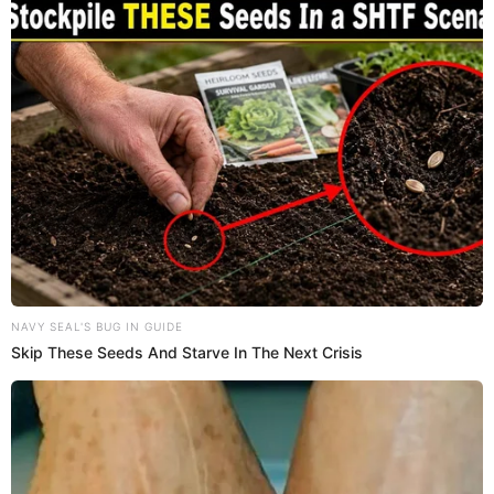
el que
Juan Manuel Vargas y Tilsa Lozano
se alojaron en
su hotel. Aunque la idea era disfrutar de un merecido
descanso, la situación se complicó cuando Vargas,
desbordante de emoción, dañó el mobiliario de la
habitación. “Estaba tan emocionado que me rompió la
cama y el colchón”, expresó
Cilloniz
, quien aún no ha
recibido compensación por los daños ocasionados.