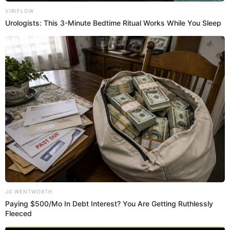
Tilsa Lozano compartió curioso mensaje tras polémica deuda de Juan
Manuel Vargas.
Este posteo se produce días después de que Cilloniz
revelara que el futbolista 'Loco' Vargas le debe 500 dólares
por daños ocasionados a una cama y un colchón king
Rosen durante su relación con la exconejita de Playboy.
Durante su reciente entrevista donde reveló la deuda del
exfutbolista, Daniela aseguró que Tilsa no se atrevería a
indignarse por las revelaciones hechas para Trome.
¿Qué dijo Daniela Cilloniz sobre Juan
Manuel Vargas?
El relato de Daniela Cilloniz rememora un fin de semana en