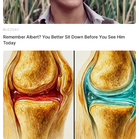
TILSA LOZANO
JUAN MANUEL VARGAS
INSTAGRAM
DANIELA CILLONIZ
Prefiero a El Popular en Google