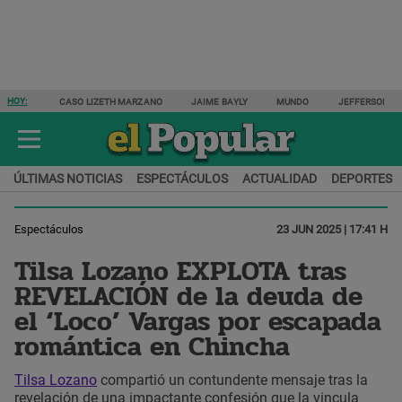
HOY:
CASO LIZETH MARZANO
JAIME BAYLY
MUNDO
JEFFERSON F
ÚLTIMAS NOTICIAS
ESPECTÁCULOS
ACTUALIDAD
DEPORTES
Espectáculos
23 JUN 2025 | 17:41 H
Tilsa Lozano EXPLOTA tras
REVELACIÓN de la deuda de
el ‘Loco’ Vargas por escapada
romántica en Chincha
Tilsa Lozano
compartió un contundente mensaje tras la
revelación de una impactante confesión que la vincula