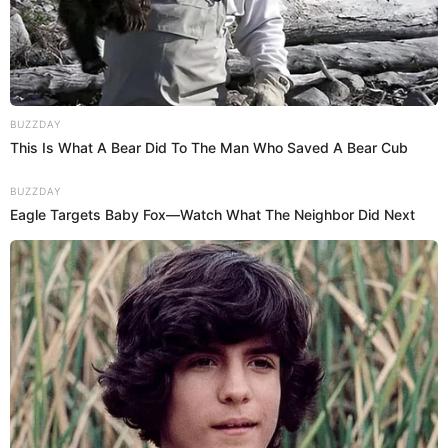
la ruptura de su amistad, transcurrieron más de tres años
sin comunicación. “El ‘Loco’ regresó a Lima, Tilsa se
quedó, y eso generó un distanciamiento”, detalló. A pesar
de la separación, Cilloniz ha logrado restablecer su
amistad con Lozano, aunque la deuda de Vargas, que
asciende a aproximadamente 1.700 soles por los daños en
una cama y un colchón king Rosen, sigue sin resolverse.
SOBRE EL AUTOR:
BRYAN SALVATIERRA
Periodista con amplios conocimientos en Espectáculo
nacional e internacional. Licenciado en Periodismo en la
Universidad Jaime Bausate y Meza. Redactor Web en El
Popular. Interesando en temas relacionados con anime,
películas, series, videojuegos y espectáculo.