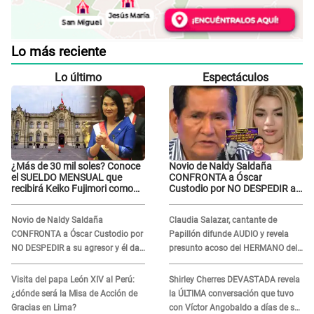
Lo más reciente
Lo último
Espectáculos
¿Más de 30 mil soles? Conoce
Novio de Naldy Saldaña
el SUELDO MENSUAL que
CONFRONTA a Óscar
recibirá Keiko Fujimori como
Custodio por NO DESPEDIR a
Presidenta de la República
su agresor y él da
INDIGNANTE respuesta:
Novio de Naldy Saldaña
Claudia Salazar, cantante de
"Nadie me dice qué hacer"
CONFRONTA a Óscar Custodio por
Papillón difunde AUDIO y revela
NO DESPEDIR a su agresor y él da
presunto acoso del HERMANO del
INDIGNANTE respuesta: "Nadie me
director musical de La Bella Luz:
dice qué hacer"
"Me quedé asustada, en shock"
Visita del papa León XIV al Perú:
Shirley Cherres DEVASTADA revela
¿dónde será la Misa de Acción de
la ÚLTIMA conversación que tuvo
Gracias en Lima?
con Víctor Angobaldo a días de su