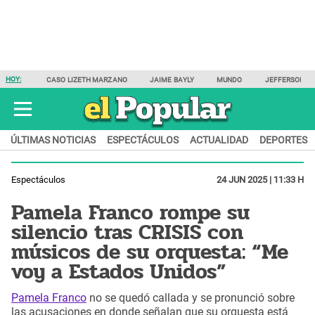
HOY:
CASO LIZETH MARZANO
JAIME BAYLY
MUNDO
JEFFERSON F
ÚLTIMAS NOTICIAS
ESPECTÁCULOS
ACTUALIDAD
DEPORTES
Espectáculos
24 JUN 2025 | 11:33 H
Pamela Franco rompe su
silencio tras CRISIS con
músicos de su orquesta: “Me
voy a Estados Unidos”
Pamela Franco
no se quedó callada y se pronunció sobre
las acusaciones en donde señalan que su orquesta está