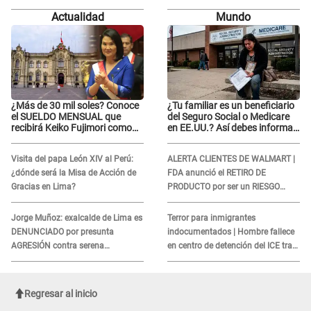
inesperada partida: "Hace dos
Actualidad
Mundo
semanas"
¿Más de 30 mil soles? Conoce
¿Tu familiar es un beneficiario
el SUELDO MENSUAL que
del Seguro Social o Medicare
recibirá Keiko Fujimori como
en EE.UU.? Así debes informar
Presidenta de la República
sobre su muerte para EVITAR
COBROS
Visita del papa León XIV al Perú:
ALERTA CLIENTES DE WALMART |
¿dónde será la Misa de Acción de
FDA anunció el RETIRO DE
Gracias en Lima?
PRODUCTO por ser un RIESGO
MORTAL para consumidores: ¿Cuál
es?
Jorge Muñoz: exalcalde de Lima es
Terror para inmigrantes
DENUNCIADO por presunta
indocumentados | Hombre fallece
AGRESIÓN contra serena
en centro de detención del ICE tras
GESTANTE en Miraflores
sufrir una "emergencia médica"
Regresar al inicio