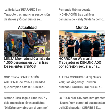
JUSTIFICA: "Por un error no vamos
a pagar todos"
'La Bella Luz' REAPARECE en
Fernanda Urbina desata
Tarapoto tras anunciar suspensión
INDIGNACIÓN tras calificar
de shows y Óscar Junior se
denuncia de Naldy Saldaña como
JUSTIFICA: "Por un error no vamos
'acto bochornoso': "No es justo
Actualidad
Mundo
a pagar todos"
atacar a otra mujer"
MINSA Móvil atendió a más de
HORROR en Walmart |
1.500 personas en Junín tras
Trabajador es DENUNCIADO
los recientes SISMOS
por agresión sexual a una
cliente y su respuesta
INDIGNÓ A TODOS
ONP ofrece BONIFICACIÓN
ALERTA CONDUCTORES | Nueva
ADICIONAL del 25% a jubilados
York, Los Ángeles y Houston
que cumplan este REQUISITO:
ordenan PROHIBIR LICENCIAS a
revisa si accedes aquí
quienes no presenten ESTE
DOCUMENTO
Simone Biles llega a Lima 2027 y
La PEOR NOTICIA para inmigrantes
deja mensaje a jóvenes atletas:
| Nueva York permitirá que agentes
“Diviértanse y abracen el camino”
del ICE si puedan CUBRIRSE EL