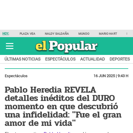
HOY:
PLAZA VEA
NALDY SALDAÑA
MUNDO
MARIO HART
SAM
ÚLTIMAS NOTICIAS
ESPECTÁCULOS
ACTUALIDAD
DEPORTES
Espectáculos
16 JUN 2025 | 9:43 H
Pablo Heredia REVELA
detalles inéditos del DURO
momento en que descubrió
una infidelidad: "Fue el gran
amor de mi vida"