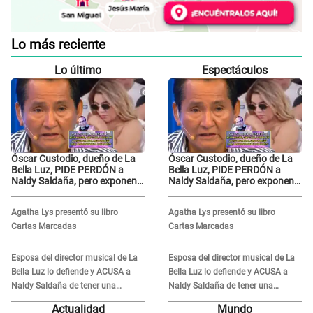
Lo más reciente
Lo último
Espectáculos
Óscar Custodio, dueño de La
Óscar Custodio, dueño de La
Bella Luz, PIDE PERDÓN a
Bella Luz, PIDE PERDÓN a
Naldy Saldaña, pero exponen
Naldy Saldaña, pero exponen
audio donde le reclama por
audio donde le reclama por
VIDEOS: "No hay necesidad de
VIDEOS: "No hay necesidad de
Agatha Lys presentó su libro
Agatha Lys presentó su libro
grabar"
grabar"
Cartas Marcadas
Cartas Marcadas
Esposa del director musical de La
Esposa del director musical de La
Bella Luz lo defiende y ACUSA a
Bella Luz lo defiende y ACUSA a
Naldy Saldaña de tener una
Naldy Saldaña de tener una
relación con él y otros integrantes
relación con él y otros integrantes
Actualidad
Mundo