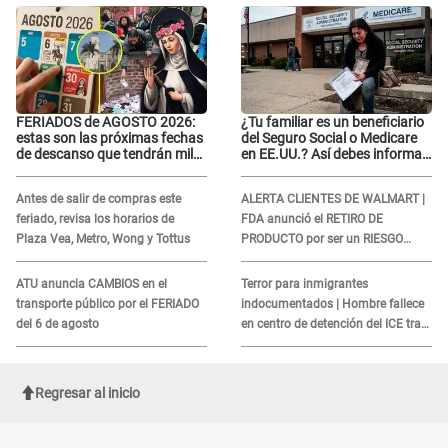
FERIADOS de AGOSTO 2026:
¿Tu familiar es un beneficiario
estas son las próximas fechas
del Seguro Social o Medicare
de descanso que tendrán miles
en EE.UU.? Así debes informar
de peruanos
sobre su muerte para EVITAR
COBROS
Antes de salir de compras este
ALERTA CLIENTES DE WALMART |
feriado, revisa los horarios de
FDA anunció el RETIRO DE
Plaza Vea, Metro, Wong y Tottus
PRODUCTO por ser un RIESGO
MORTAL para consumidores: ¿Cuál
es?
ATU anuncia CAMBIOS en el
Terror para inmigrantes
transporte público por el FERIADO
indocumentados | Hombre fallece
del 6 de agosto
en centro de detención del ICE tras
sufrir una "emergencia médica"
Regresar al inicio