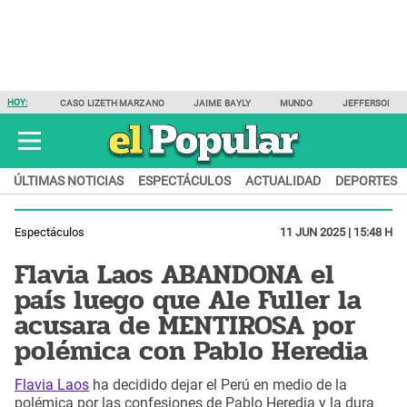
HOY:
CASO LIZETH MARZANO
JAIME BAYLY
MUNDO
JEFFERSON F
ÚLTIMAS NOTICIAS
ESPECTÁCULOS
ACTUALIDAD
DEPORTES
Espectáculos
11 JUN 2025 | 15:48 H
Flavia Laos ABANDONA el
país luego que Ale Fuller la
acusara de MENTIROSA por
polémica con Pablo Heredia
Flavia Laos
ha decidido dejar el Perú en medio de la
polémica por las confesiones de Pablo Heredia y la dura