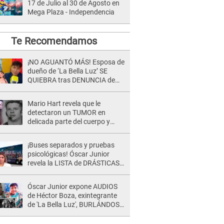
17 de Julio al 30 de Agosto en
Mega Plaza - Independencia
Te Recomendamos
¡NO AGUANTÓ MÁS! Esposa de
dueño de ‘La Bella Luz’ SE
QUIEBRA tras DENUNCIA de
Héctor Boza y ARREMETE
contra Claudia Salazar
Mario Hart revela que le
detectaron un TUMOR en
delicada parte del cuerpo y
expone diagnóstico: "Dolores
muy fuertes..."
¡Buses separados y pruebas
psicológicas! Óscar Junior
revela la LISTA de DRÁSTICAS
medidas para prevenir acoso
en 'La Bella Luz' tras caso
Óscar Junior expone AUDIOS
Naldy Saldaña
de Héctor Boza, exintegrante
de 'La Bella Luz', BURLÁNDOSE
de Anely Dávila tras acusarlo
de maltrato: "Grábame..."