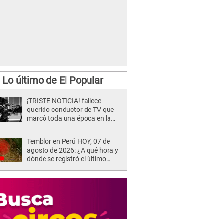
Lo último de El Popular
¡TRISTE NOTICIA! fallece
querido conductor de TV que
marcó toda una época en la
pantalla chica, así fue su
repentino adiós
Temblor en Perú HOY, 07 de
agosto de 2026: ¿A qué hora y
dónde se registró el último
sismo, según IGP?