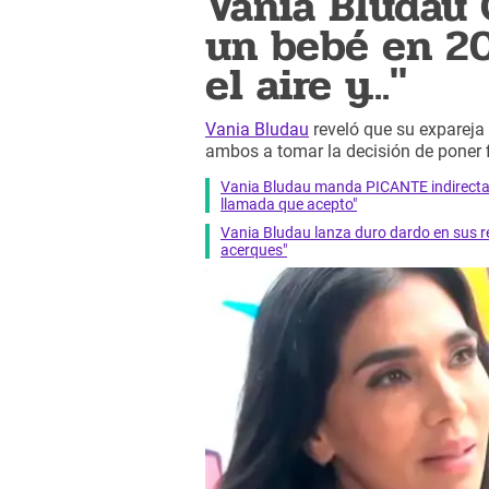
Vania Bludau
un bebé en 2
el aire y..."
Vania Bludau
reveló que su expareja n
ambos a tomar la decisión de poner 
Vania Bludau manda PICANTE indirecta a 
llamada que acepto"
Vania Bludau lanza duro dardo en sus re
acerques"