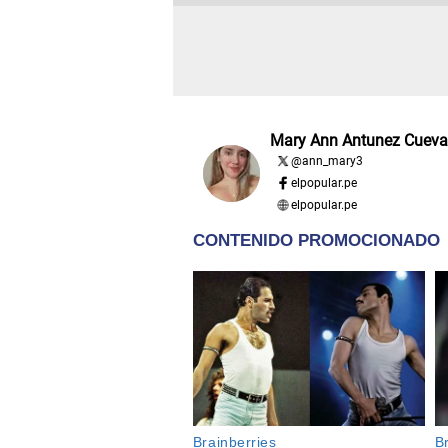
Mary Ann Antunez Cueva
@
ann_mary3
elpopular.pe
elpopular.pe