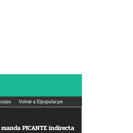
scopo
Volver a Elpopular.pe
 manda PICANTE indirecta