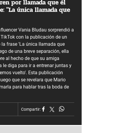
rren por llamada que él
e: "La única llamada que
influencer Vania Bludau sorprendió a
 TikTok con la publicación de un
 la frase 'La única llamada que
ego de una breve separación, ella
ere al hecho de que su amiga
 le diga para ir a entrenar juntas y
Hemos vuelto'. Esta publicación
luego que se revelara que Mario
lamarla para hablar tras la boda de
Compartir: