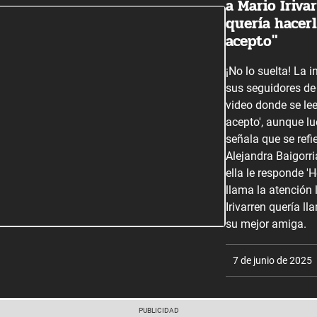
a Mario Iriva
quería hacerl
acepto"
¡No lo suelta! La 
sus seguidores de
video donde se lee
acepto', aunque lu
señala que se refi
Alejandra Baigorria
ella le responde '
llama la atención 
Irivarren quería l
su mejor amiga.
7 de junio de 2025