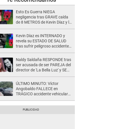
Esto Es Guerra NIEGA
negligencia tras GRAVE caída
de 8 METROS de Kevin Díaz y lo
SEÑALAN: "No adoptó la
postura correcta"
Kevin Díaz es INTERNADO y
revela su ESTADO DE SALUD
tras sufrir peligroso accidente
en 'EEG' y caer desde altura de
ocho metros
Naldy Saldaña RESPONDE tras
ser acusada de ser PAREJA del
director de 'La Bella Luz' y SE
QUIEBRA: "Quieren tapar lo
evidente..."
ÚLTIMO MINUTO: Víctor
Angobaldo FALLECE en
TRÁGICO accidente vehicular
en Cañete y Patricia Alquinta lo
confirma