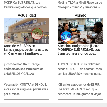
MODIFICA SUS REGLAS: Los
Medina TILDA a Milett Figueroa de
trámites migratorios que podrían
“mosquita muerta” y cuestiona su
necesitar tu prueba de ADN
RECONCILIACIÓN con Marcelo
Actualidad
Mundo
Tinelli en TV argentina
Caso de MALARIA en
Atención inmigrantes | Uscis
Lambayeque: paciente estuvo
MODIFICA SUS REGLAS: Los
en Camerún y familiares
trámites migratorios que
denuncian demora en
podrían necesitar tu prueba de
tratamiento
ADN
¡Pescado más CARO! Oleaje
ALIMENTOS GRATIS en California
anómalo golpea terminales de
desde el 10 al 13 de agosto: Estos
CHORRILLOS Y CALLAO
son los LUGARES y horarios para
recibir la ayuda
Vacunación CONTRA el DENGUE:
ICE en los aeropuertos de EE.UU.:
estas son las regiones priorizadas
Los DOCUMENTOS CLAVE que
por el Minsa
debe tener un inmigrante al viajar