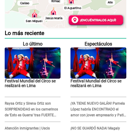
Lo más reciente
Lo último
Espectáculos
Festival Mundial del Circo se
Festival Mundial del Circo se
realizará en Lima
realizará en Lima
Raysa Ortiz y Sirena Ortiz son
¡YA TIENE NUEVO GALÁN! Pamela
SORPRENDIDAS en los camerinos
López habría ENCONTRADO el
de ‘Esto es Guerra’ tras FUERTE
amor con joven empresario y Pati
ENFRENTAMIENTO con Gabriel
Lorena la ECHA en VIVO
Moisés: “Gracias”
Atención inmigrantes | Uscis
¡NO SE GUARDÓ NADA! Magaly