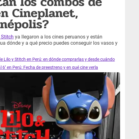
tan los combos de
en Cineplanet,
népolis?
 Stitch
ya llegaron a los cines peruanos y están
gua dónde y a qué precio puedes conseguir los vasos y
e Lilo y Stitch en Perú: en dónde comprarlas y desde cuándo
 6’ en Perú: Fecha de preestreno y en qué cine verla