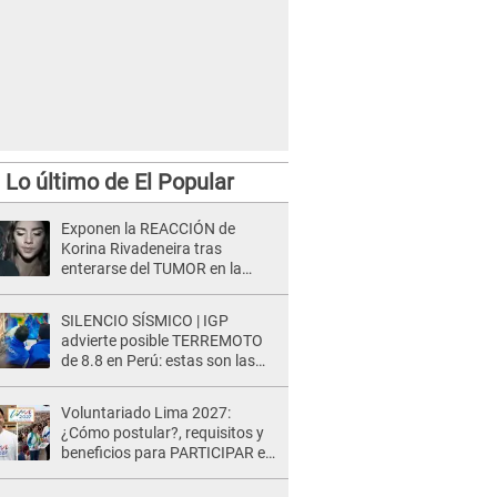
Lo último de El Popular
Exponen la REACCIÓN de
Korina Rivadeneira tras
enterarse del TUMOR en la
cabeza de Mario Hart: "Ella
estaba muy..."
SILENCIO SÍSMICO | IGP
advierte posible TERREMOTO
de 8.8 en Perú: estas son las
zonas más expuestas
Voluntariado Lima 2027:
¿Cómo postular?, requisitos y
beneficios para PARTICIPAR en
los Juegos Panamericanos