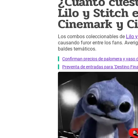
¿Cuánto cues
Lilo y Stitch 
Cinemark y Ci
Los combos coleccionables de
Lilo y
causando furor entre los fans. Averi
baldes temáticos.
Confirman precios de palomera y vaso d
Preventa de entradas para ‘Destino Final