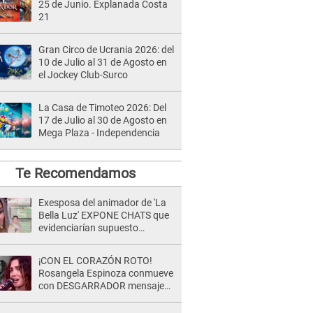
25 de Junio. Explanada Costa
21
Gran Circo de Ucrania 2026: del
10 de Julio al 31 de Agosto en
el Jockey Club-Surco
La Casa de Timoteo 2026: Del
17 de Julio al 30 de Agosto en
Mega Plaza - Independencia
Te Recomendamos
Exesposa del animador de 'La
Bella Luz' EXPONE CHATS que
evidenciarían supuesto
romance clandestino con Naldy
Saldaña, pese a tener pareja
¡CON EL CORAZÓN ROTO!
Rosangela Espinoza conmueve
con DESGARRADOR mensaje
tras terrible pérdida: "Descansa
en paz..."