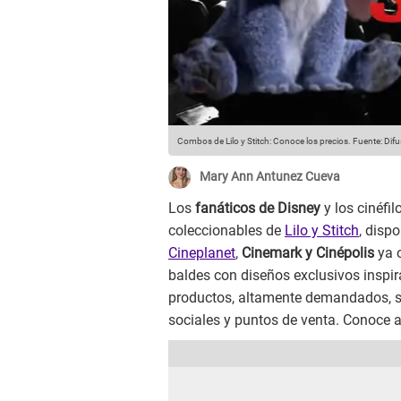
Combos de Lilo y Stitch: Conoce los precios.
Fuente: Difu
Mary Ann Antunez Cueva
Los
fanáticos de Disney
y los cinéfi
coleccionables de
Lilo y Stitch
, disp
Cineplanet
,
Cinemark y Cinépolis
ya o
baldes con diseños exclusivos inspir
productos, altamente demandados, se
sociales y puntos de venta. Conoce a