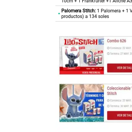
10cm + 1 Frankfurter +1 Afiche A
Palomera Stitch:
1 Palomera + 1 V
productos) a 134 soles