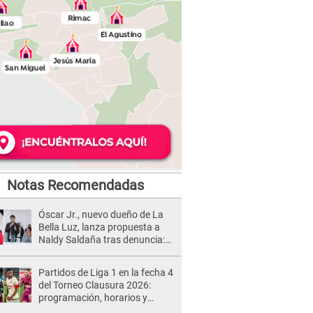
Notas Recomendadas
Óscar Jr., nuevo dueño de La
Bella Luz, lanza propuesta a
Naldy Saldaña tras denuncia:
“Va a haber otro tipo de ley”
Partidos de Liga 1 en la fecha 4
del Torneo Clausura 2026:
programación, horarios y
dónde ver