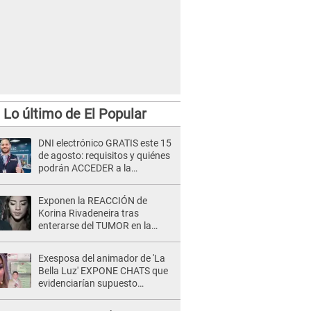
Lo último de El Popular
DNI electrónico GRATIS este 15
de agosto: requisitos y quiénes
podrán ACCEDER a la
campaña
Exponen la REACCIÓN de
Korina Rivadeneira tras
enterarse del TUMOR en la
cabeza de Mario Hart: "Ella
estaba muy..."
Exesposa del animador de 'La
Bella Luz' EXPONE CHATS que
evidenciarían supuesto
romance clandestino con Naldy
Saldaña, pese a tener pareja