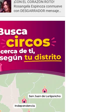
¡CON EL CORAZÓN ROTO!
Rosangela Espinoza conmueve
con DESGARRADOR mensaje
tras terrible pérdida: "Descansa
en paz..."