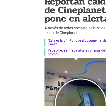
Reportan caíd
de Cineplanet
pone en alerta
A través de redes sociales se hizo d
techo de Cineplanet.
"Esta es la U": ¿Por qué el documental d
cines?
Yape ofrece entrada al cine con más de
promo?