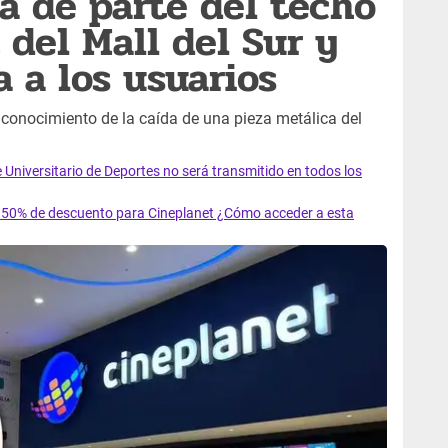
a de parte del techo
 del Mall del Sur y
 a los usuarios
e conocimiento de la caída de una pieza metálica del
e Universitario de Deportes no será transmitido en todos los
l 50% de descuento para Cineplanet ¿Cómo acceder a esta