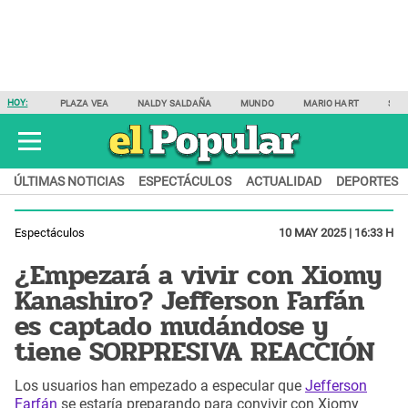
HOY:
PLAZA VEA
NALDY SALDAÑA
MUNDO
MARIO HART
SAM
ÚLTIMAS NOTICIAS
ESPECTÁCULOS
ACTUALIDAD
DEPORTES
Espectáculos
10 MAY 2025 | 16:33 H
¿Empezará a vivir con Xiomy
Kanashiro? Jefferson Farfán
es captado mudándose y
tiene SORPRESIVA REACCIÓN
Los usuarios han empezado a especular que
Jefferson
Farfán
se estaría preparando para convivir con Xiomy