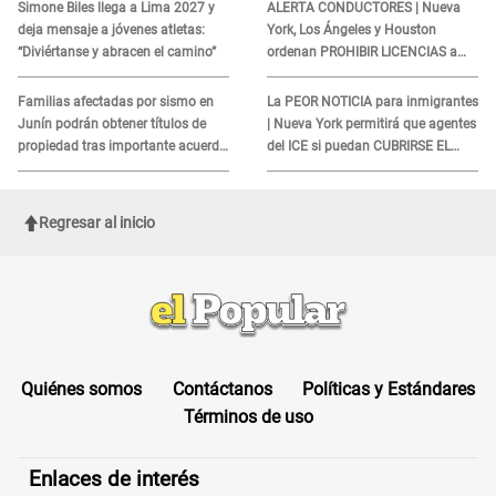
Simone Biles llega a Lima 2027 y
ALERTA CONDUCTORES | Nueva
deja mensaje a jóvenes atletas:
York, Los Ángeles y Houston
“Diviértanse y abracen el camino”
ordenan PROHIBIR LICENCIAS a
quienes no presenten ESTE
DOCUMENTO
Familias afectadas por sismo en
La PEOR NOTICIA para inmigrantes
Junín podrán obtener títulos de
| Nueva York permitirá que agentes
propiedad tras importante acuerdo
del ICE si puedan CUBRIRSE EL
de Cofopri
ROSTRO
Regresar al inicio
Quiénes somos
Contáctanos
Políticas y Estándares
Términos de uso
Enlaces de interés