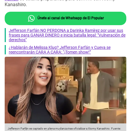
Kanashiro.
Únete al canal de Whatsapp de El Popular
Jefferson Farfán NO PERDONA a Darinka Ramírez por usar sus
frases para GANAR DINERO e inicia batalla legal: "Vulneración de
derechos"
¿Hablarán de Melissa Klug? Jefferson Farfán y Cueva se
reencontrarán CARA A CARA: “¡Tomen show!”
Jefferson Farfán es captado en plena mudanza tras oficializar a Xiomy Kanashiro.
Fuente: