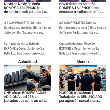
Novio de Naldy Saldaña
Novio de Naldy Saldaña
ROMPE SU SILENCIO tras
ROMPE SU SILENCIO tras
denuncia a exdirector de 'La
denuncia a exdirector de 'La
Bella Luz': "Me basta con que
Bella Luz': "Me basta con que
ella esté bien"
ella esté bien"
¡SE COMPROMETIÓ! Darinka
¡SE COMPROMETIÓ! Darinka
Ramírez, madre de la última hija de
Ramírez, madre de la última hija de
Jefferson Farfán, anuncia su
Jefferson Farfán, anuncia su
compromiso: "Sí, para siempre"
compromiso: "Sí, para siempre"
Cantante de Amor Rebelde
Cantante de Amor Rebelde
EXPONE a Óscar Junior de 'La
EXPONE a Óscar Junior de 'La
Bella Luz' tras comprometedor
Bella Luz' tras comprometedor
video y detalla DESAGRADABLE
video y detalla DESAGRADABLE
Actualidad
Mundo
momento: "Me hizo sentir
momento: "Me hizo sentir
incómoda"
incómoda"
ONP ofrece BONIFICACIÓN
HORROR en Walmart |
ADICIONAL del 25% a
Trabajador es DENUNCIADO
jubilados que cumplan este
por agresión sexual a una
REQUISITO: revisa si accedes
cliente y su respuesta
aquí
INDIGNÓ A TODOS