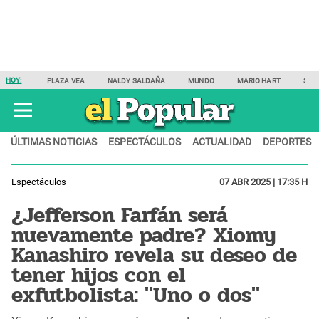
HOY:
PLAZA VEA
NALDY SALDAÑA
MUNDO
MARIO HART
SAM
ÚLTIMAS NOTICIAS
ESPECTÁCULOS
ACTUALIDAD
DEPORTES
Espectáculos
07 ABR 2025 | 17:35 H
¿Jefferson Farfán será
nuevamente padre? Xiomy
Kanashiro revela su deseo de
tener hijos con el
exfutbolista: "Uno o dos"