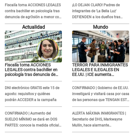
Fiscalía toma ACCIONES LEGALES
¡LO DEJAN CLARO! Padres de
contra bachiller en psicología tras
integrantes de 'La Bella Luz'
denuncia de agr3sión a menor con
DEFIENDEN a los dueños tras
autismo
denuncia: “Nunca vimos nada...”
Actualidad
Mundo
Fiscalía toma ACCIONES
TERROR PARA INMIGRANTES
LEGALES contra bachiller en
LEGALES E ILEGALES EN
psicología tras denuncia de
EE.UU. | ICE aumenta
agr3sión a menor con autismo
operativos y arrestos a
extranjeros en aeropuertos
DNI electrónico GRATIS este 15 de
CONFIRMADO | Gobierno de EE.UU.
agosto: requisitos y quiénes
investigará y visitará casa por casa
podrán ACCEDER a la campaña
de las personas que TENGAN ESTE
TRABAJO
CONFIRMADO | Aumento del
ALERTA MÁXIMA INMIGRANTES |
SUELDO MÍNIMO se dará en DOS
Secretario del DHS, Markwayne
PARTES: conoce la medida oficial
Mullin, hace alarmante
del Ministerio de Economía
declaración: "Ahora vamos por