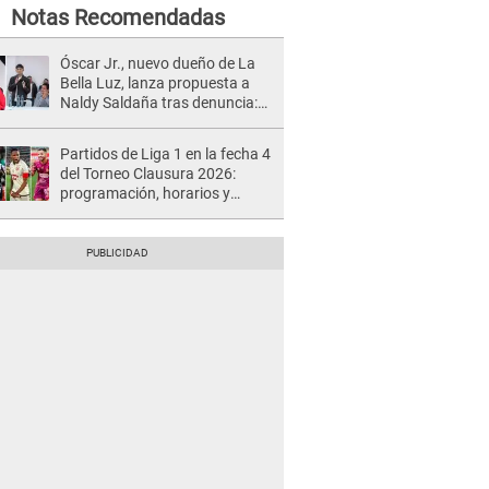
Notas Recomendadas
Óscar Jr., nuevo dueño de La
Bella Luz, lanza propuesta a
Naldy Saldaña tras denuncia:
“Va a haber otro tipo de ley”
Partidos de Liga 1 en la fecha 4
del Torneo Clausura 2026:
programación, horarios y
dónde ver