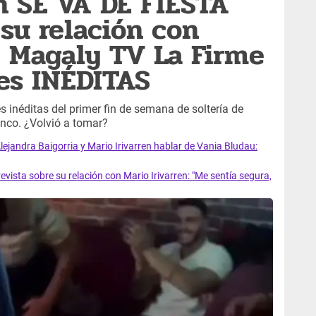
en SE VA DE FIESTA
 su relación con
: Magaly TV La Firme
es INÉDITAS
inéditas del primer fin de semana de soltería de
anco. ¿Volvió a tomar?
ejandra Baigorria y Mario Irivarren hablar de Vania Bludau:
vista sobre su relación con Mario Irivarren: "Me sentía segura,