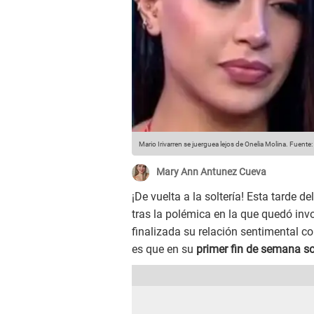
Mario Irivarren se juerguea lejos de Onelia Molina.
Fuente:
Mary Ann Antunez Cueva
¡De vuelta a la soltería! Esta tarde de
tras la polémica en la que quedó inv
finalizada su relación sentimental c
es que en su
primer fin de semana so