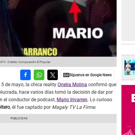
 ATV
-
Crédito: Composición El Popular
l 5 de mayo, la chica reality
Onelia Molina
confirmó que
olucrada, hace varios días tomó la decisión de dar por
on el conductor de podcast,
Mario Irivarren
. Lo curioso
ltero
, él fue captado por
Magaly TV La Firme
.