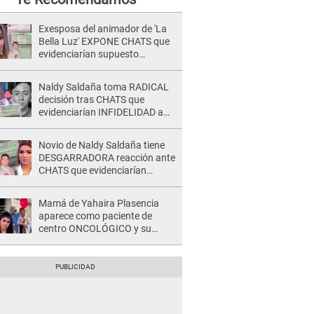
Exesposa del animador de 'La
Bella Luz' EXPONE CHATS que
evidenciarían supuesto
romance clandestino con Naldy
Saldaña, pese a tener pareja
Naldy Saldaña toma RADICAL
decisión tras CHATS que
evidenciarían INFIDELIDAD a
su novio con animador de 'La
Bella Luz': "Un día..."
Novio de Naldy Saldaña tiene
DESGARRADORA reacción ante
CHATS que evidenciarían
INFIDELIDAD con animador de
'La Bella Luz': "Se puso..."
Mamá de Yahaira Plasencia
aparece como paciente de
centro ONCOLÓGICO y su
hermano lanza DESGARRADOR
mensaje: "Hoy fue la última..."