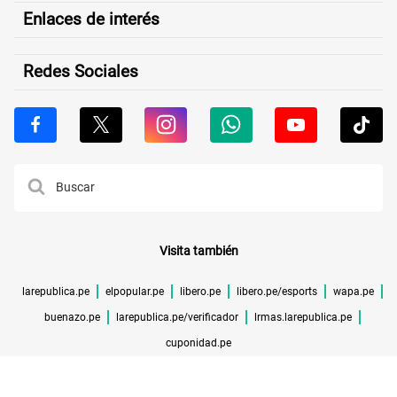
Enlaces de interés
Redes Sociales
Visita también
larepublica.pe
elpopular.pe
libero.pe
libero.pe/esports
wapa.pe
buenazo.pe
larepublica.pe/verificador
lrmas.larepublica.pe
cuponidad.pe
©TODOS LOS DERECHOS RESERVADOS -
2026