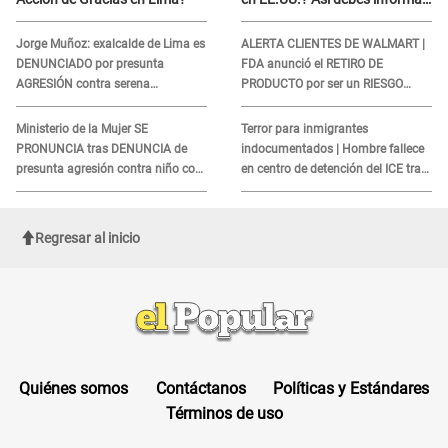
sobre su muerte para EVITAR
COBROS
Jorge Muñoz: exalcalde de Lima es
ALERTA CLIENTES DE WALMART |
DENUNCIADO por presunta
FDA anunció el RETIRO DE
AGRESIÓN contra serena
PRODUCTO por ser un RIESGO
GESTANTE en Miraflores
MORTAL para consumidores: ¿Cuál
es?
Ministerio de la Mujer SE
Terror para inmigrantes
PRONUNCIA tras DENUNCIA de
indocumentados | Hombre fallece
presunta agresión contra niño con
en centro de detención del ICE tras
autismo en Surco
sufrir una "emergencia médica"
Regresar al inicio
Quiénes somos
Contáctanos
Políticas y Estándares
Términos de uso