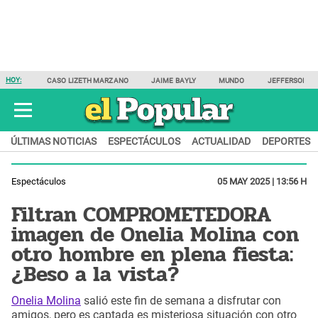
HOY:
CASO LIZETH MARZANO
JAIME BAYLY
MUNDO
JEFFERSON F
ÚLTIMAS NOTICIAS
ESPECTÁCULOS
ACTUALIDAD
DEPORTES
Espectáculos
05 MAY 2025 | 13:56 H
Filtran COMPROMETEDORA
imagen de Onelia Molina con
otro hombre en plena fiesta:
¿Beso a la vista?
Onelia Molina
salió este fin de semana a disfrutar con
amigos, pero es captada es misteriosa situación con otro