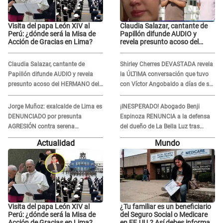
Visita del papa León XIV al
Claudia Salazar, cantante de
Perú: ¿dónde será la Misa de
Papillón difunde AUDIO y
Acción de Gracias en Lima?
revela presunto acoso del
HERMANO del director musical
de La Bella Luz: "Me quedé
Claudia Salazar, cantante de
Shirley Cherres DEVASTADA revela
asustada, en shock"
Papillón difunde AUDIO y revela
la ÚLTIMA conversación que tuvo
presunto acoso del HERMANO del
con Víctor Angobaldo a días de su
director musical de La Bella Luz:
inesperada partida: "Hace dos
"Me quedé asustada, en shock"
semanas"
Jorge Muñoz: exalcalde de Lima es
¡INESPERADO! Abogado Benji
DENUNCIADO por presunta
Espinoza RENUNCIA a la defensa
AGRESIÓN contra serena
del dueño de La Bella Luz tras
GESTANTE en Miraflores
difusión de POLÉMICO audio:
Actualidad
Mundo
"Nada que defender"
Visita del papa León XIV al
¿Tu familiar es un beneficiario
Perú: ¿dónde será la Misa de
del Seguro Social o Medicare
Acción de Gracias en Lima?
en EE.UU.? Así debes informar