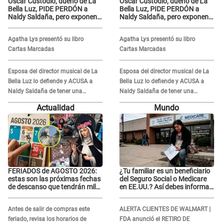
Óscar Custodio, dueño de La
Óscar Custodio, dueño de La
Bella Luz, PIDE PERDÓN a
Bella Luz, PIDE PERDÓN a
Naldy Saldaña, pero exponen
Naldy Saldaña, pero exponen
audio donde le reclama por
audio donde le reclama por
VIDEOS: "No hay necesidad de
VIDEOS: "No hay necesidad de
Agatha Lys presentó su libro
Agatha Lys presentó su libro
grabar"
grabar"
Cartas Marcadas
Cartas Marcadas
Esposa del director musical de La
Esposa del director musical de La
Bella Luz lo defiende y ACUSA a
Bella Luz lo defiende y ACUSA a
Naldy Saldaña de tener una
Naldy Saldaña de tener una
relación con él y otros integrantes
relación con él y otros integrantes
Actualidad
Mundo
FERIADOS de AGOSTO 2026:
¿Tu familiar es un beneficiario
estas son las próximas fechas
del Seguro Social o Medicare
de descanso que tendrán miles
en EE.UU.? Así debes informar
de peruanos
sobre su muerte para EVITAR
COBROS
Antes de salir de compras este
ALERTA CLIENTES DE WALMART |
feriado, revisa los horarios de
FDA anunció el RETIRO DE