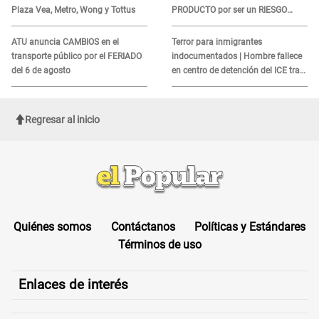
Plaza Vea, Metro, Wong y Tottus
PRODUCTO por ser un RIESGO
MORTAL para consumidores: ¿Cuál
es?
ATU anuncia CAMBIOS en el
Terror para inmigrantes
transporte público por el FERIADO
indocumentados | Hombre fallece
del 6 de agosto
en centro de detención del ICE tras
sufrir una "emergencia médica"
Regresar al inicio
Quiénes somos
Contáctanos
Políticas y Estándares
Términos de uso
Enlaces de interés