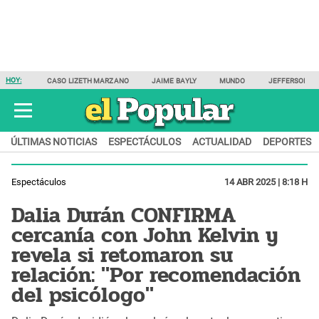
HOY:
CASO LIZETH MARZANO
JAIME BAYLY
MUNDO
JEFFERSON F
ÚLTIMAS NOTICIAS
ESPECTÁCULOS
ACTUALIDAD
DEPORTES
Espectáculos
14 ABR 2025 | 8:18 H
Dalia Durán CONFIRMA
cercanía con John Kelvin y
revela si retomaron su
relación: "Por recomendación
del psicólogo"