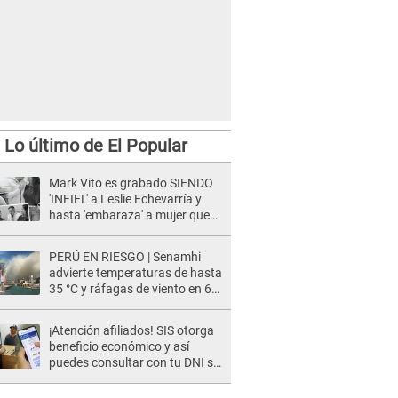
Lo último de El Popular
Mark Vito es grabado SIENDO
'INFIEL' a Leslie Echevarría y
hasta 'embaraza' a mujer que
sería su AMANTE: "¡Eres un
desgraciado! "
PERÚ EN RIESGO | Senamhi
advierte temperaturas de hasta
35 °C y ráfagas de viento en 6
regiones del país
¡Atención afiliados! SIS otorga
beneficio económico y así
puedes consultar con tu DNI si
te corresponde