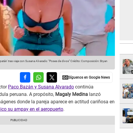
atán' tras viaje con Susana Alvarado: "Poses de divos"
Crédito: Composición: Bryan
ctor
Paco Bazán y Susana Alvarado
continúa
dula peruana. A propósito,
Magaly Medina
lanzó
imágenes donde la pareja aparece en actitud cariñosa en
ico su ampay en el aeropuerto
.