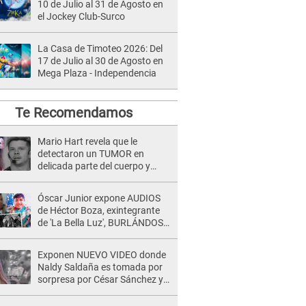
10 de Julio al 31 de Agosto en
el Jockey Club-Surco
La Casa de Timoteo 2026: Del
17 de Julio al 30 de Agosto en
Mega Plaza - Independencia
Te Recomendamos
Mario Hart revela que le
detectaron un TUMOR en
delicada parte del cuerpo y
expone diagnóstico: "Dolores
muy fuertes..."
Óscar Junior expone AUDIOS
de Héctor Boza, exintegrante
de 'La Bella Luz', BURLÁNDOSE
de Anely Dávila tras acusarlo
de maltrato: "Grábame..."
Exponen NUEVO VIDEO donde
Naldy Saldaña es tomada por
sorpresa por César Sánchez y
ella evidencia su REACCIÓN: Le
agarró la mano