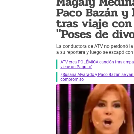
Magaly Medin
Paco Bazán y l
tras viaje con
"Poses de div
La conductora de ATV no perdonó la 
a su reportera y luego se escapó co
ATV crea POLÉMICA canción tras ampay
viene un Paquito"
¿Susana Alvarado y Paco Bazán se van 
compromiso