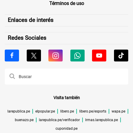
Términos de uso
Enlaces de interés
Redes Sociales
Visita también
larepublica.pe
elpopular.pe
libero.pe
libero.pe/esports
wapa.pe
buenazo.pe
larepublica.pe/verificador
lrmas.larepublica.pe
cuponidad.pe