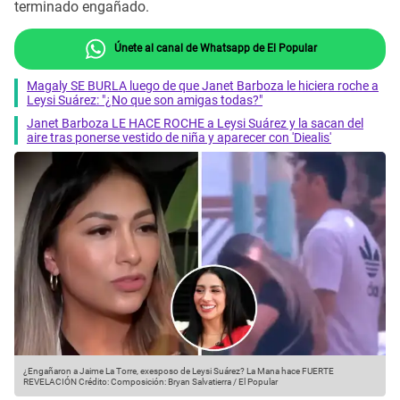
terminado engañado.
Únete al canal de Whatsapp de El Popular
Magaly SE BURLA luego de que Janet Barboza le hiciera roche a
Leysi Suárez: "¿No que son amigas todas?"
Janet Barboza LE HACE ROCHE a Leysi Suárez y la sacan del
aire tras ponerse vestido de niña y aparecer con 'Diealis'
¿Engañaron a Jaime La Torre, exesposo de Leysi Suárez? La Mana hace FUERTE
REVELACIÓN
Crédito: Composición: Bryan Salvatierra / El Popular