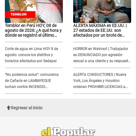
Temblor en Perú HOY, 08 de
ALERTA MÁXIMA en EE.UU. |
agosto de 2026: ¿A qué hora y
27 estados de EE.UU. son
dónde se registró el último
afectados por un brote de
sismo, según IGP?
salmonela relacionado a un
producto MUY UTILIZADO
Corte de agua en Lima HOY 8 de
HORROR en Walmart | Trabajador
agosto: conoce los distritos y
es DENUNCIADO por agresión
horarios afectados por Sedapal
sexual a una cliente y su respuesta
INDIGNÓ A TODOS
“No podemos solos”: comuneros
ALERTA CONDUCTORES | Nueva
de Cañaris en LAMBAYEQUE
York, Los Ángeles y Houston
luchan contra INCENDIO
ordenan PROHIBIR LICENCIAS a
FORESTAL que sigue avanzando
quienes no presenten ESTE
DOCUMENTO
Regresar al inicio