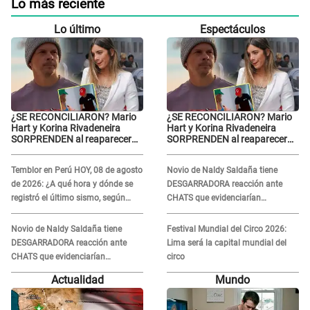
Lo más reciente
Lo último
Espectáculos
¿SE RECONCILIARON? Mario
¿SE RECONCILIARON? Mario
Hart y Korina Rivadeneira
Hart y Korina Rivadeneira
SORPRENDEN al reaparecer
SORPRENDEN al reaparecer
juntos tras su DOLOROSA
juntos tras su DOLOROSA
separación: “Que siempre...”
separación: “Que siempre...”
Temblor en Perú HOY, 08 de agosto
Novio de Naldy Saldaña tiene
de 2026: ¿A qué hora y dónde se
DESGARRADORA reacción ante
registró el último sismo, según
CHATS que evidenciarían
IGP?
INFIDELIDAD con animador de 'La
Bella Luz': "Se puso..."
Novio de Naldy Saldaña tiene
Festival Mundial del Circo 2026:
DESGARRADORA reacción ante
Lima será la capital mundial del
CHATS que evidenciarían
circo
INFIDELIDAD con animador de 'La
Actualidad
Mundo
Bella Luz': "Se puso..."