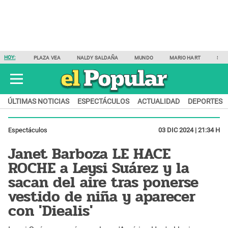
HOY:
PLAZA VEA
NALDY SALDAÑA
MUNDO
MARIO HART
SAM
ÚLTIMAS NOTICIAS
ESPECTÁCULOS
ACTUALIDAD
DEPORTES
Espectáculos
03 DIC 2024 | 21:34 H
Janet Barboza LE HACE
ROCHE a Leysi Suárez y la
sacan del aire tras ponerse
vestido de niña y aparecer
con 'Diealis'