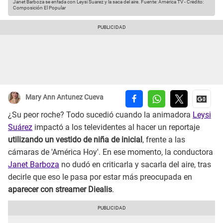
Janet Barboza se enfada con Leysi Suarez y la saca del aire.
Fuente: América TV
-
Crédito:
Composición El Popular
Mary Ann Antunez Cueva
¿Su peor roche? Todo sucedió cuando la animadora
Leysi
Suárez
impactó a los televidentes al hacer un reportaje
utilizando un vestido de niña de inicial
, frente a las
cámaras de 'América Hoy'. En ese momento, la conductora
Janet Barboza
no dudó en criticarla y sacarla del aire, tras
decirle que eso le pasa por estar más preocupada en
aparecer con streamer Diealis
.