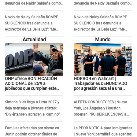
denuncia de Naldy Saldaña como
denuncia de Naldy Saldaña como
'acto bochornoso': "No es justo
'acto bochornoso': "No es justo
atacar a otra mujer"
atacar a otra mujer"
Novio de Naldy Saldaña ROMPE
Novio de Naldy Saldaña ROMPE
SU SILENCIO tras denuncia a
SU SILENCIO tras denuncia a
exdirector de 'La Bella Luz': "Me
exdirector de 'La Bella Luz': "Me
basta con que ella esté bien"
basta con que ella esté bien"
Actualidad
Mundo
ONP ofrece BONIFICACIÓN
HORROR en Walmart |
ADICIONAL del 25% a
Trabajador es DENUNCIADO
jubilados que cumplan este
por agresión sexual a una
REQUISITO: revisa si accedes
cliente y su respuesta
aquí
INDIGNÓ A TODOS
Simone Biles llega a Lima 2027 y
ALERTA CONDUCTORES | Nueva
deja mensaje a jóvenes atletas:
York, Los Ángeles y Houston
“Diviértanse y abracen el camino”
ordenan PROHIBIR LICENCIAS a
quienes no presenten ESTE
DOCUMENTO
Familias afectadas por sismo en
La PEOR NOTICIA para inmigrantes
Junín podrán obtener títulos de
| Nueva York permitirá que agentes