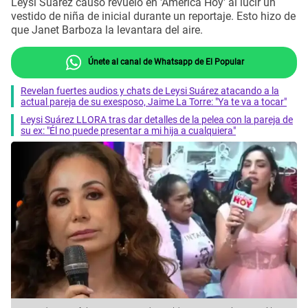
Leysi Suárez causó revuelo en 'América Hoy' al lucir un
vestido de niña de inicial durante un reportaje. Esto hizo de
que Janet Barboza la levantara del aire.
Únete al canal de Whatsapp de El Popular
Revelan fuertes audios y chats de Leysi Suárez atacando a la
actual pareja de su exesposo, Jaime La Torre: "Ya te va a tocar"
Leysi Suárez LLORA tras dar detalles de la pelea con la pareja de
su ex: "Él no puede presentar a mi hija a cualquiera"