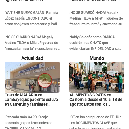
LUGARES y horarios para
joven empresario y Pati Lorena
recibir la ayuda
la ECHA en VIVO
¡YA TIENE NUEVO GALÁN! Pamela
¡NO SE GUARDÓ NADA! Magaly
López habría ENCONTRADO el
Medina TILDA a Milett Figueroa de
amor con joven empresario y Pati
“mosquita muerta” y cuestiona su
Lorena la ECHA en VIVO
RECONCILIACIÓN con Marcelo
Tinelli en TV argentina
¡NO SE GUARDÓ NADA! Magaly
Naldy Saldaña toma RADICAL
Medina TILDA a Milett Figueroa de
decisión tras CHATS que
“mosquita muerta” y cuestiona su
evidenciarían INFIDELIDAD a su
RECONCILIACIÓN con Marcelo
novio con animador de 'La Bella
Actualidad
Mundo
Tinelli en TV argentina
Luz': "Un día..."
Caso de MALARIA en
ALIMENTOS GRATIS en
Lambayeque: paciente estuvo
California desde el 10 al 13 de
en Camerún y familiares
agosto: Estos son los
denuncian demora en
LUGARES y horarios para
tratamiento
recibir la ayuda
¡Pescado más CARO! Oleaje
ICE en los aeropuertos de EE.UU.:
anómalo golpea terminales de
Los DOCUMENTOS CLAVE que
CHORRILLOS Y CALLAO
debe tener un inmigrante al viajar