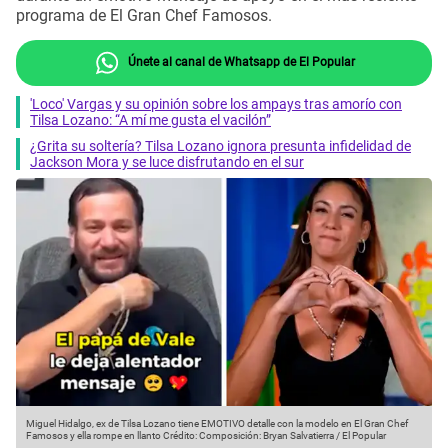
programa de El Gran Chef Famosos.
Únete al canal de Whatsapp de El Popular
'Loco' Vargas y su opinión sobre los ampays tras amorío con
Tilsa Lozano: “A mí me gusta el vacilón”
¿Grita su soltería? Tilsa Lozano ignora presunta infidelidad de
Jackson Mora y se luce disfrutando en el sur
Miguel Hidalgo, ex de Tilsa Lozano tiene EMOTIVO detalle con la modelo en El Gran Chef
Famosos y ella rompe en llanto
Crédito: Composición: Bryan Salvatierra / El Popular