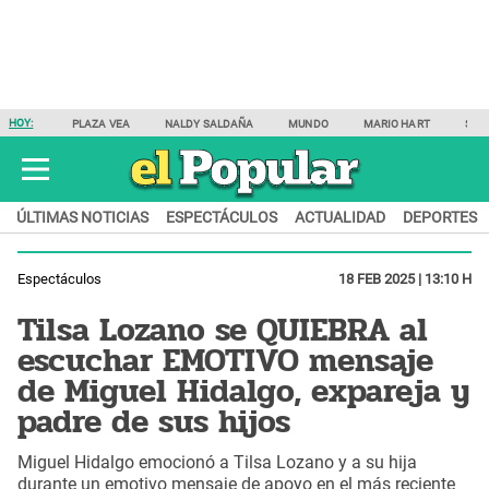
HOY:
PLAZA VEA
NALDY SALDAÑA
MUNDO
MARIO HART
SAM
ÚLTIMAS NOTICIAS
ESPECTÁCULOS
ACTUALIDAD
DEPORTES
Espectáculos
18 FEB 2025 | 13:10 H
Tilsa Lozano se QUIEBRA al
escuchar EMOTIVO mensaje
de Miguel Hidalgo, expareja y
padre de sus hijos
Miguel Hidalgo emocionó a Tilsa Lozano y a su hija
durante un emotivo mensaje de apoyo en el más reciente