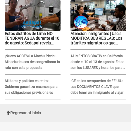
Estos distritos de Lima NO
Atención inmigrantes | Uscis
TENDRÁN AGUA durante el 10
MODIFICA SUS REGLAS: Los
de agosto: Sedapal revela
trámites migratorios que
horarios oficiales
podrían necesitar tu prueba de
ADN
¡Nuevo ACCESO a Machu Picchu!
ALIMENTOS GRATIS en California
Mincetur busca descongestionar la
desde el 10 al 13 de agosto: Estos
ruta con esta propuesta
son los LUGARES y horarios para
recibir la ayuda
Militares y policías en retiro:
ICE en los aeropuertos de EE.UU.:
Gobierno garantiza recursos para
Los DOCUMENTOS CLAVE que
sus obligaciones previsionales
debe tener un inmigrante al viajar
Regresar al inicio