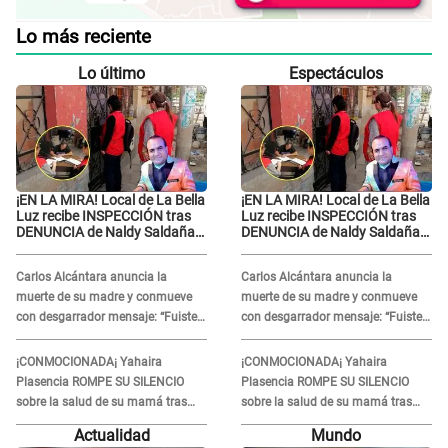
Lo más reciente
Lo último
Espectáculos
¡EN LA MIRA! Local de La Bella
¡EN LA MIRA! Local de La Bella
Luz recibe INSPECCIÓN tras
Luz recibe INSPECCIÓN tras
DENUNCIA de Naldy Saldaña
DENUNCIA de Naldy Saldaña
contra el exdirector César
contra el exdirector César
Sánchez
Sánchez
Carlos Alcántara anuncia la
Carlos Alcántara anuncia la
muerte de su madre y conmueve
muerte de su madre y conmueve
con desgarrador mensaje: “Fuiste
con desgarrador mensaje: “Fuiste
una gran mujer”
una gran mujer”
¡CONMOCIONADA¡ Yahaira
¡CONMOCIONADA¡ Yahaira
Plasencia ROMPE SU SILENCIO
Plasencia ROMPE SU SILENCIO
sobre la salud de su mamá tras
sobre la salud de su mamá tras
APARECER en centro oncológico:
APARECER en centro oncológico:
Actualidad
Mundo
“La oración tiene poder”
“La oración tiene poder”