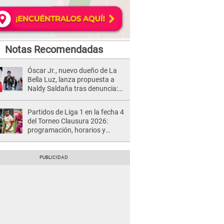
Notas Recomendadas
Óscar Jr., nuevo dueño de La
Bella Luz, lanza propuesta a
Naldy Saldaña tras denuncia:
“Va a haber otro tipo de ley”
Partidos de Liga 1 en la fecha 4
del Torneo Clausura 2026:
programación, horarios y
dónde ver