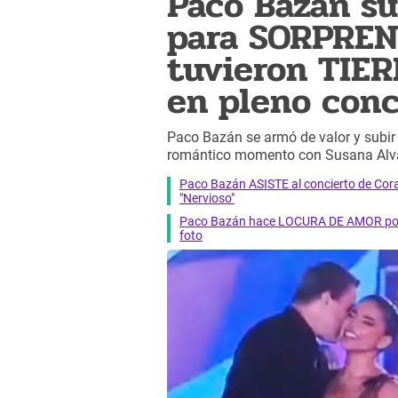
Paco Bazán s
para SORPREN
tuvieron TIE
en pleno conc
Paco Bazán se armó de valor y subir 
romántico momento con Susana Alvar
Paco Bazán ASISTE al concierto de Cor
"Nervioso"
Paco Bazán hace LOCURA DE AMOR por 
foto