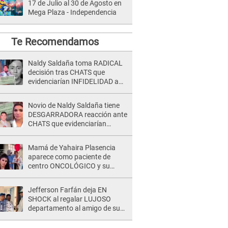
17 de Julio al 30 de Agosto en
Mega Plaza - Independencia
Te Recomendamos
Naldy Saldaña toma RADICAL
decisión tras CHATS que
evidenciarían INFIDELIDAD a
su novio con animador de 'La
Bella Luz': "Un día..."
Novio de Naldy Saldaña tiene
DESGARRADORA reacción ante
CHATS que evidenciarían
INFIDELIDAD con animador de
'La Bella Luz': "Se puso..."
Mamá de Yahaira Plasencia
aparece como paciente de
centro ONCOLÓGICO y su
hermano lanza DESGARRADOR
mensaje: "Hoy fue la última..."
Jefferson Farfán deja EN
SHOCK al regalar LUJOSO
departamento al amigo de su
hijo y lo HUNDEN en redes: "A
su hija se lo negó"