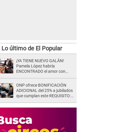
Lo último de El Popular
¡YA TIENE NUEVO GALÁN!
Pamela López habría
ENCONTRADO el amor con
joven empresario y Pati Lorena
la ECHA en VIVO
ONP ofrece BONIFICACIÓN
ADICIONAL del 25% a jubilados
que cumplan este REQUISITO:
revisa si accedes aquí