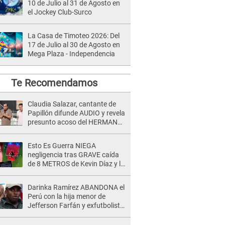
10 de Julio al 31 de Agosto en
el Jockey Club-Surco
La Casa de Timoteo 2026: Del
17 de Julio al 30 de Agosto en
Mega Plaza - Independencia
Te Recomendamos
Claudia Salazar, cantante de
Papillón difunde AUDIO y revela
presunto acoso del HERMANO
del director musical de La Bella
Luz: "Me quedé asustada, en
Esto Es Guerra NIEGA
shock"
negligencia tras GRAVE caída
de 8 METROS de Kevin Díaz y lo
SEÑALAN: "No adoptó la
postura correcta"
Darinka Ramírez ABANDONA el
Perú con la hija menor de
Jefferson Farfán y exfutbolista
REACCIONA: "A ti que..."