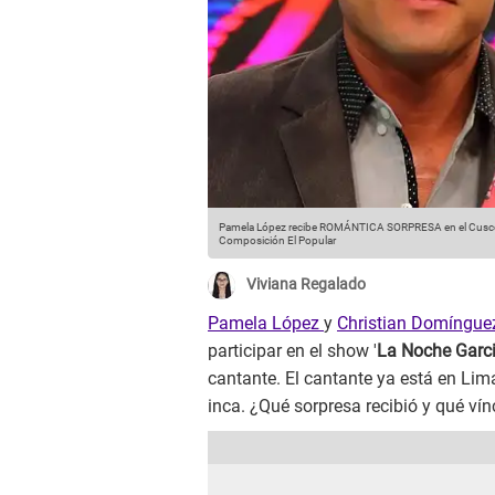
Pamela López recibe ROMÁNTICA SORPRESA en el Cusco:
Composición El Popular
Viviana Regalado
Pamela López
y
Christian Domíngu
participar en el show '
La Noche Garc
cantante. El cantante ya está en Li
inca. ¿Qué sorpresa recibió y qué ví