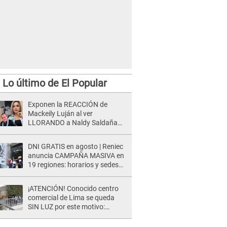
Lo último de El Popular
Exponen la REACCIÓN de
Mackeily Luján al ver
LLORANDO a Naldy Saldaña
tras AGRESIÓN de director de
'La Bella Luz': Esto hizo
DNI GRATIS en agosto | Reniec
anuncia CAMPAÑA MASIVA en
19 regiones: horarios y sedes
oficiales
¡ATENCIÓN! Conocido centro
comercial de Lima se queda
SIN LUZ por este motivo:
¿desde cuándo atenderá?