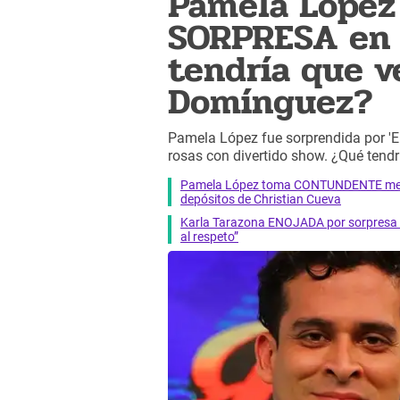
Pamela López
SORPRESA en 
tendría que v
Domínguez?
Pamela López fue sorprendida por 'El
rosas con divertido show. ¿Qué tendr
Pamela López toma CONTUNDENTE medid
depósitos de Christian Cueva
Karla Tarazona ENOJADA por sorpresa de
al respeto”