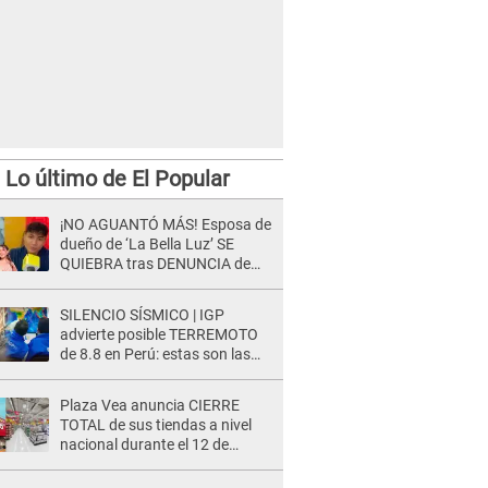
Lo último de El Popular
¡NO AGUANTÓ MÁS! Esposa de
dueño de ‘La Bella Luz’ SE
QUIEBRA tras DENUNCIA de
Héctor Boza y ARREMETE
contra Claudia Salazar
SILENCIO SÍSMICO | IGP
advierte posible TERREMOTO
de 8.8 en Perú: estas son las
zonas más expuestas
Plaza Vea anuncia CIERRE
TOTAL de sus tiendas a nivel
nacional durante el 12 de
agosto por este MOTIVO