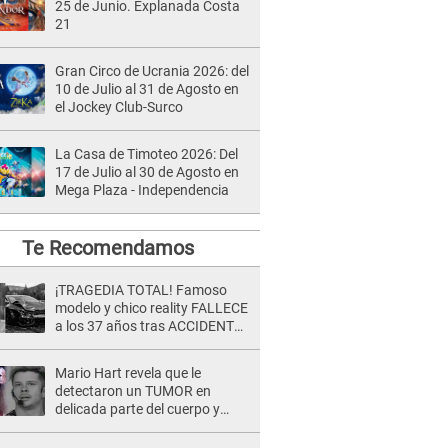
25 de Junio. Explanada Costa
21
Gran Circo de Ucrania 2026: del
10 de Julio al 31 de Agosto en
el Jockey Club-Surco
La Casa de Timoteo 2026: Del
17 de Julio al 30 de Agosto en
Mega Plaza - Independencia
Te Recomendamos
¡TRAGEDIA TOTAL! Famoso
modelo y chico reality FALLECE
a los 37 años tras ACCIDENTE
durante la grabación de un
comercial
Mario Hart revela que le
detectaron un TUMOR en
delicada parte del cuerpo y
expone diagnóstico: "Dolores
muy fuertes..."