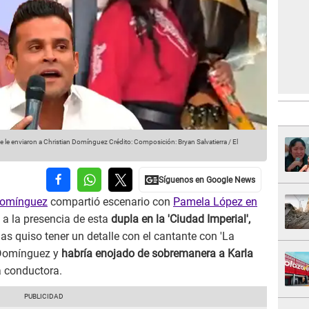
e le enviaron a Christian Domínguez
Crédito: Composición: Bryan Salvatierra / El
Domínguez
compartió escenario con
Pamela López en
 a la presencia de esta
dupla en la 'Ciudad Imperial',
s quiso tener un detalle con el cantante con 'La
 Domínguez y
habría enojado de sobremanera a Karla
a conductora.