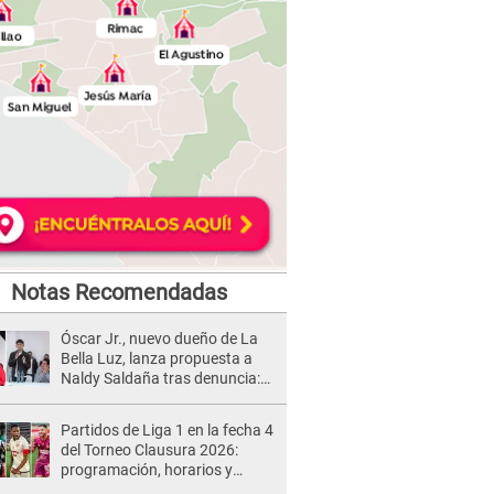
Notas Recomendadas
Óscar Jr., nuevo dueño de La
Bella Luz, lanza propuesta a
Naldy Saldaña tras denuncia:
“Va a haber otro tipo de ley”
Partidos de Liga 1 en la fecha 4
del Torneo Clausura 2026:
programación, horarios y
dónde ver