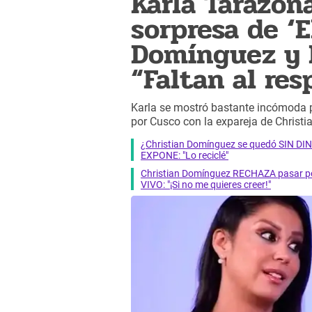
Karla Tarazo
sorpresa de ‘E
Domínguez y 
“Faltan al res
Karla se mostró bastante incómoda p
por Cusco con la expareja de Christi
¿Christian Domínguez se quedó SIN DI
EXPONE: "Lo reciclé"
Christian Domínguez RECHAZA pasar por 
VIVO: "¡Si no me quieres creer!"