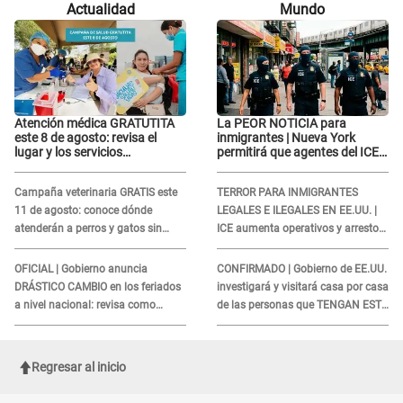
Actualidad
Mundo
paz..."
Atención médica GRATUTITA
La PEOR NOTICIA para
este 8 de agosto: revisa el
inmigrantes | Nueva York
lugar y los servicios
permitirá que agentes del ICE
disponibles
si puedan CUBRIRSE EL
ROSTRO
Campaña veterinaria GRATIS este
TERROR PARA INMIGRANTES
11 de agosto: conoce dónde
LEGALES E ILEGALES EN EE.UU. |
atenderán a perros y gatos sin
ICE aumenta operativos y arrestos
costo
a extranjeros en aeropuertos
OFICIAL | Gobierno anuncia
CONFIRMADO | Gobierno de EE.UU.
DRÁSTICO CAMBIO en los feriados
investigará y visitará casa por casa
a nivel nacional: revisa como
de las personas que TENGAN ESTE
quedarán los DÍAS LIBRES
TRABAJO
Regresar al inicio