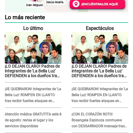
Lo más reciente
Lo último
Espectáculos
¡LO DEJAN CLARO! Padres de
¡LO DEJAN CLARO! Padres de
integrantes de 'La Bella Luz'
integrantes de 'La Bella Luz'
DEFIENDEN a los dueños tras
DEFIENDEN a los dueños tras
denuncia: “Nunca vimos
denuncia: “Nunca vimos
nada...”
nada...”
¡SE QUEBRARON! Integrantes de 'La
¡SE QUEBRARON! Integrantes de 'La
Bella Luz' ROMPEN EN LLANTO
Bella Luz' ROMPEN EN LLANTO
tras recibir fuertes ataques en
tras recibir fuertes ataques en
redes por DENUNCIA de acoso
redes por DENUNCIA de acoso
contra Naldy Saldaña
contra Naldy Saldaña
Atención médica GRATUTITA este 8
¡CON EL CORAZÓN ROTO!
de agosto: revisa el lugar y los
Rosangela Espinoza conmueve
servicios disponibles
con DESGARRADOR mensaje tras
terrible pérdida: "Descansa en