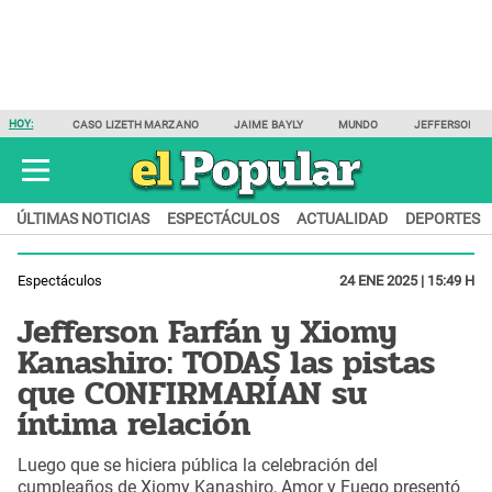
HOY:
CASO LIZETH MARZANO
JAIME BAYLY
MUNDO
JEFFERSON F
ÚLTIMAS NOTICIAS
ESPECTÁCULOS
ACTUALIDAD
DEPORTES
Espectáculos
24 ENE 2025 | 15:49 H
Jefferson Farfán y Xiomy
Kanashiro: TODAS las pistas
que CONFIRMARÍAN su
íntima relación
Luego que se hiciera pública la celebración del
cumpleaños de Xiomy Kanashiro, Amor y Fuego presentó