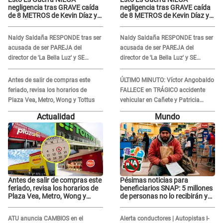
negligencia tras GRAVE caída
negligencia tras GRAVE caída
de 8 METROS de Kevin Díaz y
de 8 METROS de Kevin Díaz y
lo SEÑALAN: "No adoptó la
lo SEÑALAN: "No adoptó la
postura correcta"
postura correcta"
Naldy Saldaña RESPONDE tras ser
Naldy Saldaña RESPONDE tras ser
acusada de ser PAREJA del
acusada de ser PAREJA del
director de 'La Bella Luz' y SE
director de 'La Bella Luz' y SE
QUIEBRA: "Quieren tapar lo
QUIEBRA: "Quieren tapar lo
evidente..."
evidente..."
Antes de salir de compras este
ÚLTIMO MINUTO: Víctor Angobaldo
feriado, revisa los horarios de
FALLECE en TRÁGICO accidente
Plaza Vea, Metro, Wong y Tottus
vehicular en Cañete y Patricia
Alquinta lo confirma
Actualidad
Mundo
Antes de salir de compras este
Pésimas noticias para
feriado, revisa los horarios de
beneficiarios SNAP: 5 millones
Plaza Vea, Metro, Wong y
de personas no lo recibirán y
Tottus
ESTOS INMIGRANTES ya no
califican
ATU anuncia CAMBIOS en el
Alerta conductores | Autopistas I-