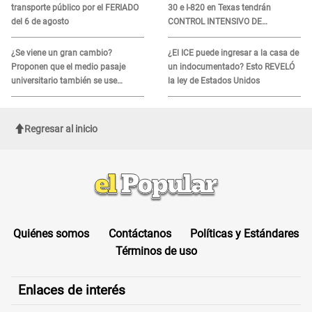
transporte público por el FERIADO
30 e I-820 en Texas tendrán
del 6 de agosto
CONTROL INTENSIVO DE
SEGURIDAD: Estas serán las
HORAS CRÍTICAS
¿Se viene un gran cambio?
¿El ICE puede ingresar a la casa de
Proponen que el medio pasaje
un indocumentado? Esto REVELÓ
universitario también se use
la ley de Estados Unidos
sábados, domingos y feriados
Regresar al inicio
Quiénes somos
Contáctanos
Políticas y Estándares
Términos de uso
Enlaces de interés