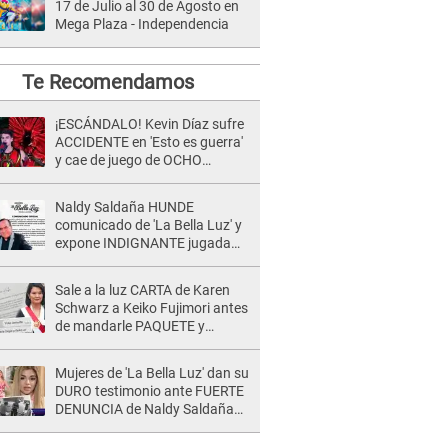
17 de Julio al 30 de Agosto en
Mega Plaza - Independencia
Te Recomendamos
¡ESCÁNDALO! Kevin Díaz sufre
ACCIDENTE en 'Esto es guerra'
y cae de juego de OCHO
METROS de altura: "La
colchoneta se rompe..."
Naldy Saldaña HUNDE
comunicado de 'La Bella Luz' y
expone INDIGNANTE jugada
para DEFENDER a director:
"Que he tenido algo..."
Sale a la luz CARTA de Karen
Schwarz a Keiko Fujimori antes
de mandarle PAQUETE y
revelan intermediario: "En el
cargo..."
Mujeres de 'La Bella Luz' dan su
DURO testimonio ante FUERTE
DENUNCIA de Naldy Saldaña
contra director: "Cualquier
acusación de apañamiento..."