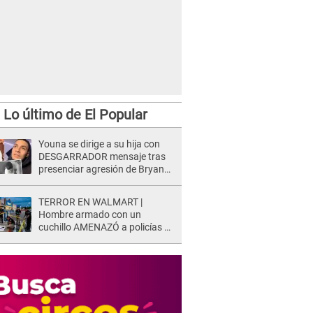
Lo último de El Popular
Youna se dirige a su hija con
DESGARRADOR mensaje tras
presenciar agresión de Bryan
Torres a Samahara Lobatón:
"Perdóname mi amor"
TERROR EN WALMART |
Hombre armado con un
cuchillo AMENAZÓ a policías y
clientes: Este fue su INSÓLITO
FINAL