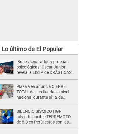
Lo último de El Popular
¡Buses separados y pruebas
psicológicas! Óscar Junior
revela la LISTA de DRÁSTICAS
medidas para prevenir acoso
en 'La Bella Luz' tras caso
Plaza Vea anuncia CIERRE
Naldy Saldaña
TOTAL de sus tiendas a nivel
nacional durante el 12 de
agosto por este MOTIVO
SILENCIO SÍSMICO | IGP
advierte posible TERREMOTO
de 8.8 en Perú: estas son las
zonas más expuestas