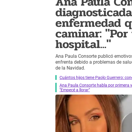
Ana Paula Con
diagnosticad
enfermedad qu
caminar: "Por 
hospital..."
Ana Paula Consorte publicó emotivo
enfrenta debido a problemas de salud
de la Navidad.
Cuántos hijos tiene Paolo Guerrero: con
Ana Paula Consorte habla por primera 
"Empecé a llorar"