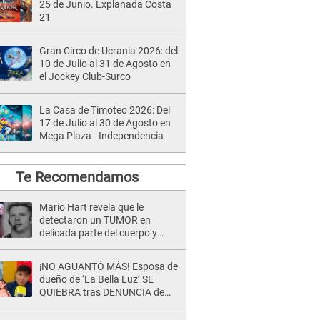
25 de Junio. Explanada Costa
21
Gran Circo de Ucrania 2026: del
10 de Julio al 31 de Agosto en
el Jockey Club-Surco
La Casa de Timoteo 2026: Del
17 de Julio al 30 de Agosto en
Mega Plaza - Independencia
Te Recomendamos
Mario Hart revela que le
detectaron un TUMOR en
delicada parte del cuerpo y
expone diagnóstico: "Dolores
muy fuertes..."
¡NO AGUANTÓ MÁS! Esposa de
dueño de ‘La Bella Luz’ SE
QUIEBRA tras DENUNCIA de
Héctor Boza y ARREMETE
contra Claudia Salazar