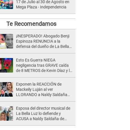
17 de Julio al 30 de Agosto en
Mega Plaza - Independencia
Te Recomendamos
¡INESPERADO! Abogado Benji
Espinoza RENUNCIA a la
defensa del dueño de La Bella
Luz tras difusión de POLÉMICO
audio: "Nada que defender"
Esto Es Guerra NIEGA
negligencia tras GRAVE caída
de 8 METROS de Kevin Díaz y lo
SEÑALAN: "No adoptó la
postura correcta"
Exponen la REACCIÓN de
Mackeily Luján al ver
LLORANDO a Naldy Saldaña
tras AGRESIÓN de director de
'La Bella Luz': Esto hizo
Esposa del director musical de
La Bella Luz lo defiende y
ACUSA a Naldy Saldaña de
tener una relación con él y
otros integrantes